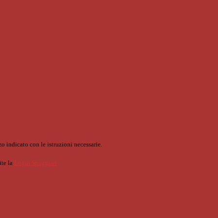
o indicato con le istruzioni necessarie.
ite la
Login Spaggiari