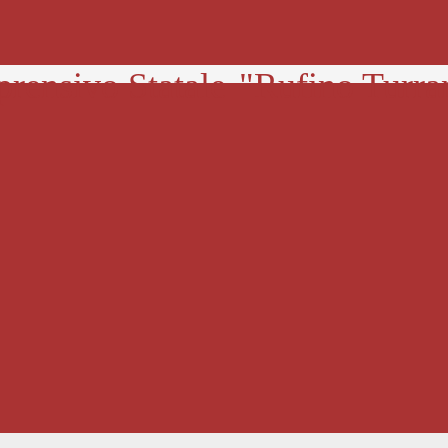
prensivo Statale
"Rufino Turra