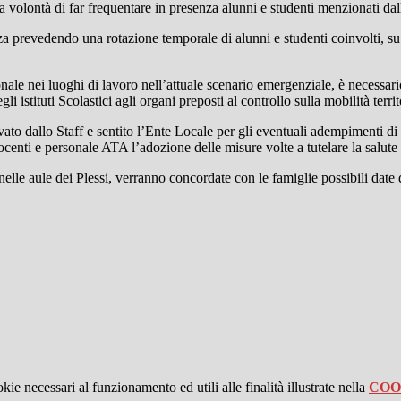
la volontà di far frequentare in presenza alunni e studenti menzionati dal
nza prevedendo una rotazione temporale di alunni e studenti coinvolti, s
onale nei luoghi di lavoro nell’attuale scenario emergenziale, è necessa
i istituti Scolastici agli organi preposti al controllo sulla mobilità territ
ato dallo Staff e sentito l’Ente Locale per gli eventuali adempimenti di
centi e personale ATA l’adozione delle misure volte a tutelare la salute col
ti nelle aule dei Plessi, verranno concordate con le famiglie possibili date
kie necessari al funzionamento ed utili alle finalità illustrate nella
COO