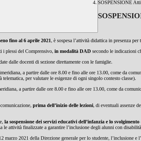
SOSPENSIONE Attivi
SOSPENSIONE
no fino al 6 aprile 2021
, è sospesa l’attività didattica in presenza per t
ti i plessi del Comprensivo,
in modalità DAD
secondo le indicazioni c
te dalle docenti di sezione direttamente con le famiglie.
antimeridiana, a partire dalle ore 8.00 e fino alle ore 13.00, come da co
 telematica, per valutare le esigenze di ogni singolo contesto classe).
imeridiana, a partire dalle ore 8.00 e fino alle ore 13.00, come da comu
di comunicazione,
prima dell’inizio delle lezioni
, di eventuali assenze d
ue,
la sospensione dei servizi educativi dell’infanzia e lo svolgimento 
a le attività finalizzate a garantire l’inclusione degli alunni con disabilit
2 marzo 2021 della Direzione generale per lo studente, l’inclusione e l’o