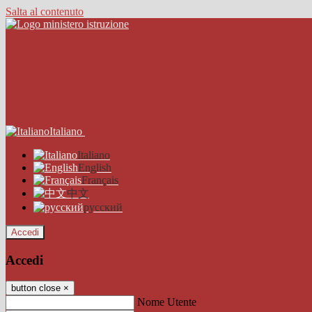
Salta al contenuto
Italiano
Italiano
English
Français
中文
русский
Accedi
Accedi
button close
×
Nome Utente