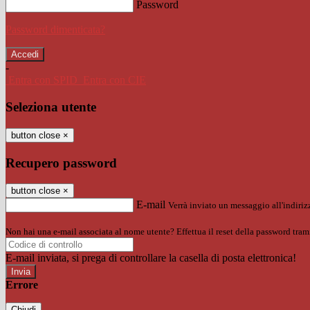
Password
Password dimenticata?
-
Entra con SPID
Entra con CIE
Seleziona utente
button close
×
Recupero password
button close
×
E-mail
Verrà inviato un messaggio all'indirizz
Non hai una e-mail associata al nome utente? Effettua il reset della password tram
E-mail inviata, si prega di controllare la casella di posta elettronica!
Errore
Chiudi