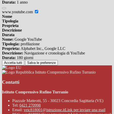
Durata:
1 anno
www.youtube.com
Nome
Tipologia
Proprieta
Descrizione
Durata
Nome:
Google YouTube
Tipologia:
profilazione
Proprieta:
Alphabet Inc., Google LLC
Descrizione:
Navigazione e cronologia di YouTube
Durata:
180 giorni
Accetta tutti
Salva le preferenze
Istituto Comprensivo Rufino Turranio
Contatti
Istituto Comprensivo Rufino Turranio
Piazzale Matteotti, 55 - 30023 Concordia Sagittaria (VE)
Tel:
0421 270998
Email:
veic818001@istruzione.it
Link per inviare una mail