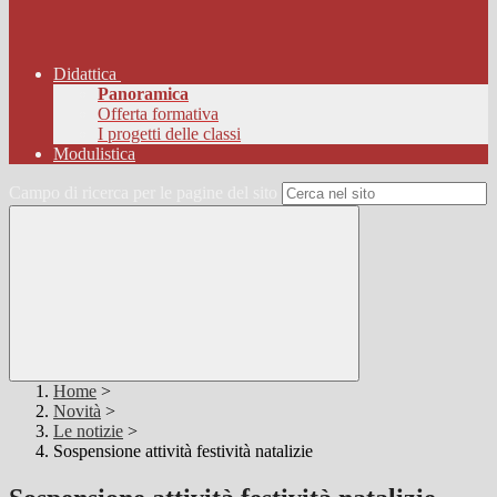
Didattica
Panoramica
Offerta formativa
I progetti delle classi
Modulistica
Campo di ricerca per le pagine del sito
Home
>
Novità
>
Le notizie
>
Sospensione attività festività natalizie