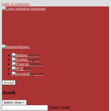
Salta al contenuto
Italiano
Italiano
English
Français
中文
русский
Accedi
Accedi
button close
×
Nome Utente