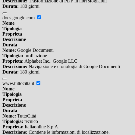
Descrizione:
Trasformazione di PDF in libri sfogliabili
Durata:
180 giorni
docs.google.com
Nome
Tipologia
Proprieta
Descrizione
Durata
Nome:
Google Documenti
Tipologia:
profilazione
Proprieta:
Alphabet Inc., Google LLC
Descrizione:
Navigazione e cronologia di Google Documenti
Durata:
180 giorni
www.tuttocitta.it
Nome
Tipologia
Proprieta
Descrizione
Durata
Nome:
TuttoCittà
Tipologia:
tecnico
Proprieta:
Italiaonline S.p.A.
Descrizione:
Contiene le informazioni di localizzazione.