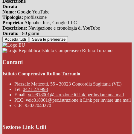
Descrizione
Durata
Nome:
Google YouTube
Tipologia:
profilazione
Proprieta:
Alphabet Inc., Google LLC
Descrizione:
Navigazione e cronologia di YouTube
Durata:
180 giorni
Accetta tutti
Salva le preferenze
Istituto Comprensivo Rufino Turranio
Contatti
Istituto Comprensivo Rufino Turranio
Piazzale Matteotti, 55 - 30023 Concordia Sagittaria (VE)
Tel:
0421 270998
Email:
veic818001@istruzione.it
Link per inviare una mail
PEC:
veic818001@pec.istruzione.it
Link per inviare una mail
C.F.: 92022040270
Sezione Link Utili