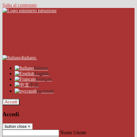
Salta al contenuto
Italiano
Italiano
English
Français
中文
русский
Accedi
Accedi
button close
×
Nome Utente