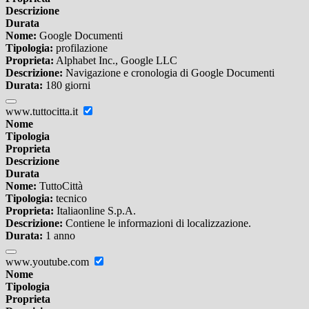
Descrizione
Durata
Nome:
Google Documenti
Tipologia:
profilazione
Proprieta:
Alphabet Inc., Google LLC
Descrizione:
Navigazione e cronologia di Google Documenti
Durata:
180 giorni
www.tuttocitta.it
Nome
Tipologia
Proprieta
Descrizione
Durata
Nome:
TuttoCittà
Tipologia:
tecnico
Proprieta:
Italiaonline S.p.A.
Descrizione:
Contiene le informazioni di localizzazione.
Durata:
1 anno
www.youtube.com
Nome
Tipologia
Proprieta