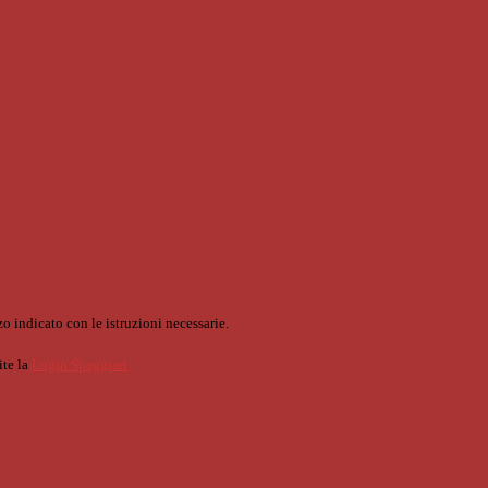
o indicato con le istruzioni necessarie.
ite la
Login Spaggiari