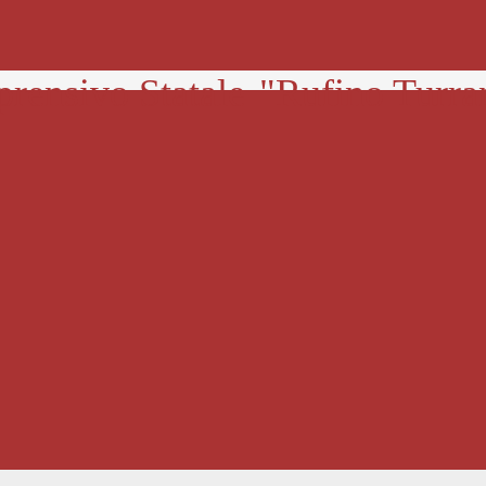
prensivo Statale
"Rufino Turra