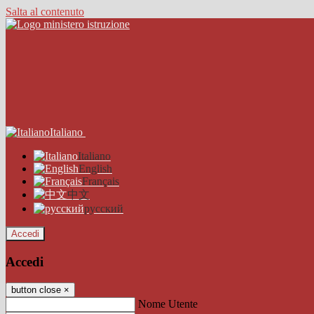
Salta al contenuto
Italiano
Italiano
English
Français
中文
русский
Accedi
Accedi
button close
×
Nome Utente