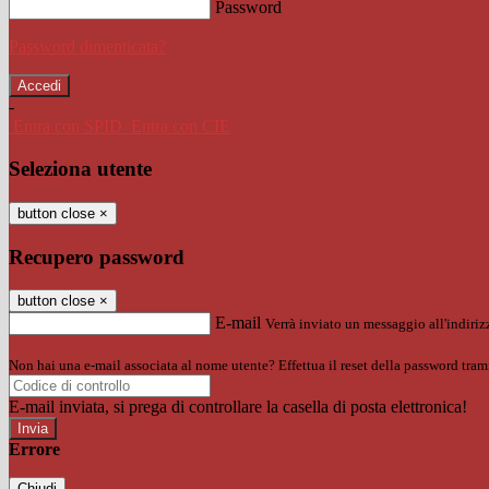
Password
Password dimenticata?
-
Entra con SPID
Entra con CIE
Seleziona utente
button close
×
Recupero password
button close
×
E-mail
Verrà inviato un messaggio all'indirizz
Non hai una e-mail associata al nome utente? Effettua il reset della password tram
E-mail inviata, si prega di controllare la casella di posta elettronica!
Errore
Chiudi