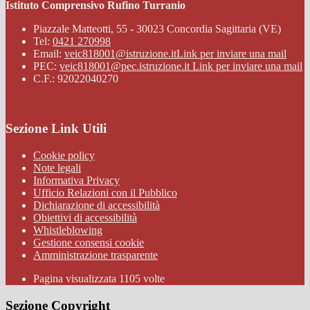
Istituto Comprensivo Rufino Turranio
Piazzale Matteotti, 55 - 30023 Concordia Sagittaria (VE)
Tel:
0421 270998
Email:
veic818001@istruzione.it
Link per inviare una mail
PEC:
veic818001@pec.istruzione.it
Link per inviare una mail
C.F.: 92022040270
Sezione Link Utili
Cookie policy
Note legali
Informativa Privacy
Ufficio Relazioni con il Pubblico
Dichiarazione di accessibilità
Obiettivi di accessibilità
Whistleblowing
Gestione consensi cookie
Amministrazione trasparente
Pagina visualizzata
1105
volte
Sezione Copyright