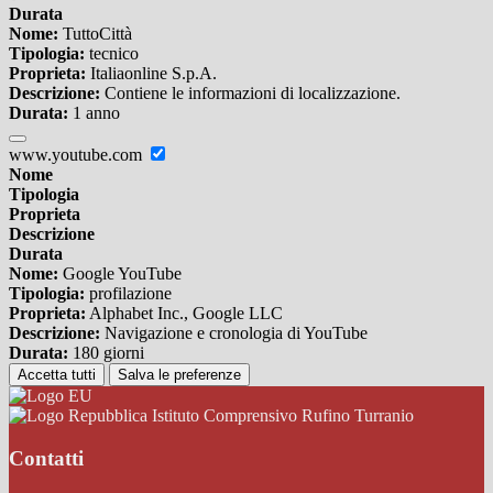
Durata
Nome:
TuttoCittà
Tipologia:
tecnico
Proprieta:
Italiaonline S.p.A.
Descrizione:
Contiene le informazioni di localizzazione.
Durata:
1 anno
www.youtube.com
Nome
Tipologia
Proprieta
Descrizione
Durata
Nome:
Google YouTube
Tipologia:
profilazione
Proprieta:
Alphabet Inc., Google LLC
Descrizione:
Navigazione e cronologia di YouTube
Durata:
180 giorni
Accetta tutti
Salva le preferenze
Istituto Comprensivo Rufino Turranio
Contatti