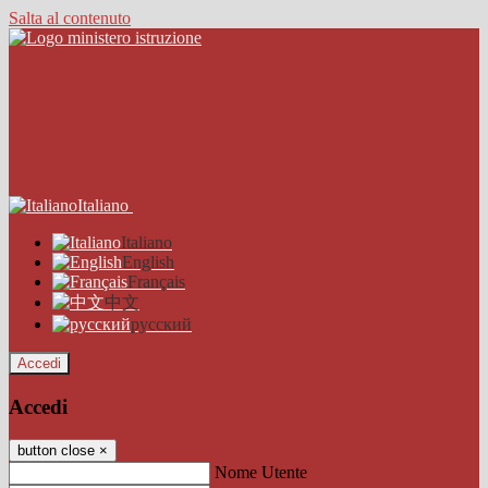
Salta al contenuto
Italiano
Italiano
English
Français
中文
русский
Accedi
Accedi
button close
×
Nome Utente