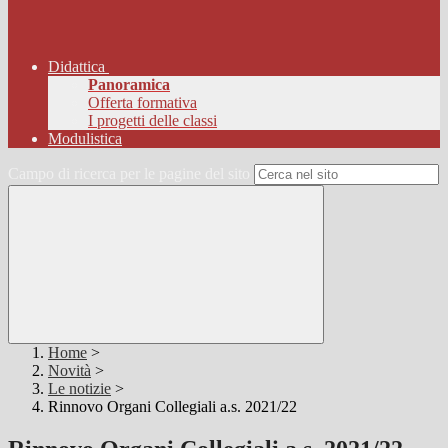
Didattica
Panoramica
Offerta formativa
I progetti delle classi
Modulistica
Campo di ricerca per le pagine del sito
Home
>
Novità
>
Le notizie
>
Rinnovo Organi Collegiali a.s. 2021/22