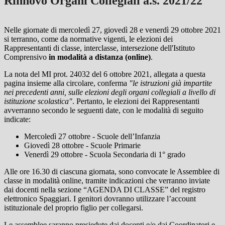
Rinnovo Organi Collegiali a.s. 2021/22
Nelle giornate di mercoledì 27, giovedì 28 e venerdì 29 ottobre 2021
si terranno, come da normative vigenti, le elezioni dei
Rappresentanti di classe, interclasse, intersezione dell'Istituto
Comprensivo
in modalità a distanza (online)
.
La nota del MI prot. 24032 del 6 ottobre 2021, allegata a questa
pagina insieme alla circolare, conferma
"le istruzioni già impartite
nei precedenti anni, sulle elezioni degli organi collegiali a livello di
istituzione scolastica"
. Pertanto, le elezioni dei Rappresentanti
avverranno secondo le seguenti date, con le modalità di seguito
indicate:
Mercoledì 27 ottobre - Scuole dell’Infanzia
Giovedì 28 ottobre - Scuole Primarie
Venerdì 29 ottobre - Scuola Secondaria di 1° grado
Alle ore 16.30 di ciascuna giornata, sono convocate le Assemblee di
classe in modalità online, tramite indicazioni che verranno inviate
dai docenti nella sezione “AGENDA DI CLASSE” del registro
elettronico Spaggiari. I genitori dovranno utilizzare l’account
istituzionale del proprio figlio per collegarsi.
Le assemblee saranno presiedute dai docenti e/o dai Coordinatori e