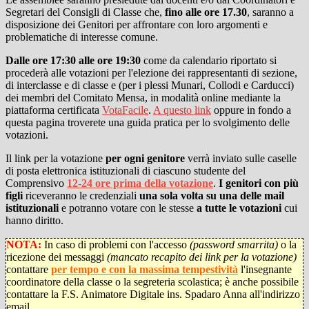
Segretari del Consigli di Classe che,
fino alle ore 17.30
, saranno a
disposizione dei Genitori per affrontare con loro argomenti e
problematiche di interesse comune.
Dalle ore 17:30 alle ore 19:30
come da calendario riportato si
procederà alle votazioni per l'elezione dei rappresentanti di sezione,
di interclasse e di classe e (per i plessi Munari, Collodi e Carducci)
dei membri del Comitato Mensa, in modalità online mediante la
piattaforma certificata
VotaFacile
.
A questo link
oppure in fondo a
questa pagina troverete una guida pratica per lo svolgimento delle
votazioni.
Il link per la votazione
per ogni genitore
verrà inviato sulle caselle
di posta elettronica istituzionali di ciascuno studente del
Comprensivo
12-24 ore prima della votazione
.
I genitori con più
figli
riceveranno le credenziali
una sola volta su una delle mail
istituzionali
e potranno votare con le stesse
a tutte le votazioni
cui
hanno diritto.
NOTA:
In caso di problemi con l'accesso
(password smarrita)
o la
ricezione dei messaggi
(mancato recapito dei link per la votazione)
contattare
per tempo e con la massima tempestività
l'insegnante
coordinatore della classe o la segreteria scolastica; è anche possibile
contattare la F.S. Animatore Digitale ins. Spadaro Anna all'indirizzo
email