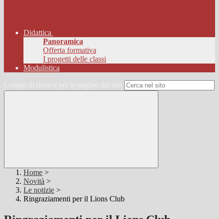
Didattica
Panoramica
Offerta formativa
I progetti delle classi
Modulistica
Campo di ricerca per le pagine del sito
Home
>
Novità
>
Le notizie
>
Ringraziamenti per il Lions Club