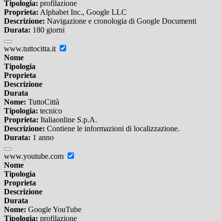
Tipologia:
profilazione
Proprieta:
Alphabet Inc., Google LLC
Descrizione:
Navigazione e cronologia di Google Documenti
Durata:
180 giorni
www.tuttocitta.it
Nome
Tipologia
Proprieta
Descrizione
Durata
Nome:
TuttoCittà
Tipologia:
tecnico
Proprieta:
Italiaonline S.p.A.
Descrizione:
Contiene le informazioni di localizzazione.
Durata:
1 anno
www.youtube.com
Nome
Tipologia
Proprieta
Descrizione
Durata
Nome:
Google YouTube
Tipologia:
profilazione