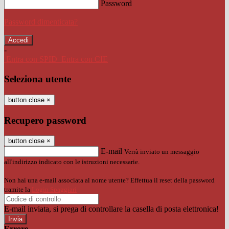
Password
Password dimenticata?
-
Entra con SPID
Entra con CIE
Seleziona utente
button close
×
Recupero password
button close
×
E-mail
Verrà inviato un messaggio
all'indirizzo indicato con le istruzioni necessarie.
Non hai una e-mail associata al nome utente? Effettua il reset della password
tramite la
Login Spaggiari
E-mail inviata, si prega di controllare la casella di posta elettronica!
Errore