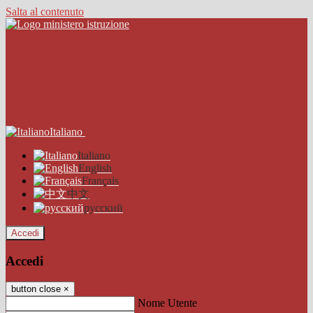
Salta al contenuto
Italiano
Italiano
English
Français
中文
русский
Accedi
Accedi
button close
×
Nome Utente