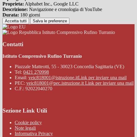
Proprieta:
Alphabet Inc., Google LLC
Descrizione:
Navigazione e cronologia di YouTube
Durata:
180 giorni
Accetta tutti
Salva le preferenze
Istituto Comprensivo Rufino Turranio
Contatti
Istituto Comprensivo Rufino Turranio
Piazzale Matteotti, 55 - 30023 Concordia Sagittaria (VE)
Tel:
0421 270998
Email:
veic818001@istruzione.it
Link per inviare una mail
PEC:
veic818001@pec.istruzione.it
Link per inviare una mail
C.F.: 92022040270
Sezione Link Utili
Cookie policy
Note legali
Informativa Privacy