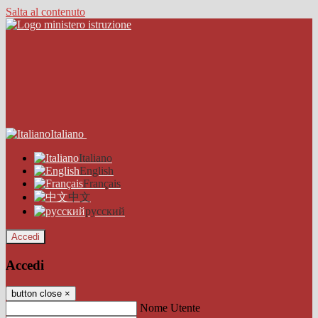
Salta al contenuto
Italiano
Italiano
English
Français
中文
русский
Accedi
Accedi
button close
×
Nome Utente