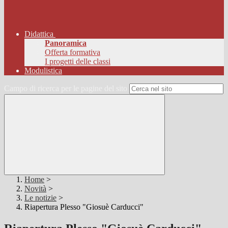
Didattica
Panoramica
Offerta formativa
I progetti delle classi
Modulistica
Campo di ricerca per le pagine del sito
Home
>
Novità
>
Le notizie
>
Riapertura Plesso "Giosuè Carducci"