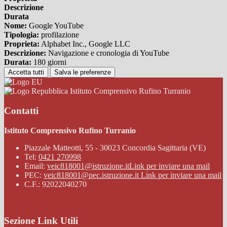
Descrizione
Durata
Nome:
Google YouTube
Tipologia:
profilazione
Proprieta:
Alphabet Inc., Google LLC
Descrizione:
Navigazione e cronologia di YouTube
Durata:
180 giorni
Accetta tutti
Salva le preferenze
Istituto Comprensivo Rufino Turranio
Contatti
Istituto Comprensivo Rufino Turranio
Piazzale Matteotti, 55 - 30023 Concordia Sagittaria (VE)
Tel:
0421 270998
Email:
veic818001@istruzione.it
Link per inviare una mail
PEC:
veic818001@pec.istruzione.it
Link per inviare una mail
C.F.: 92022040270
Sezione Link Utili