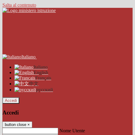
Salta al contenuto
Italiano
Italiano
English
Français
中文
русский
Accedi
Accedi
button close
×
Nome Utente