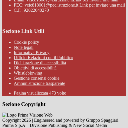
PEC:
veic818001@pec.istruzione.it
Link per inviare una mail
C.F.: 92022040270
Sezione Link Utili
Cookie policy
Note legali
Informativa Privacy
Ufficio Relazioni con il Pubblico
Dichiarazione di accessibilità
Obiettivi di accessibilità
Whistleblowing
Gestione consensi cookie
Amministrazione trasparente
Pagina visualizzata
473
volte
Sezione Copyright
Copyright 2026 | Engineered and powered by Gruppo Spaggiari
Parma S.p.A. | Divisione Publishing & New Social Media