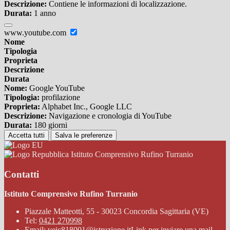
Descrizione:
Contiene le informazioni di localizzazione.
Durata:
1 anno
www.youtube.com
Nome
Tipologia
Proprieta
Descrizione
Durata
Nome:
Google YouTube
Tipologia:
profilazione
Proprieta:
Alphabet Inc., Google LLC
Descrizione:
Navigazione e cronologia di YouTube
Durata:
180 giorni
Accetta tutti
Salva le preferenze
Istituto Comprensivo Rufino Turranio
Contatti
Istituto Comprensivo Rufino Turranio
Piazzale Matteotti, 55 - 30023 Concordia Sagittaria (VE)
Tel:
0421 270998
Email:
veic818001@istruzione.it
Link per inviare una mail