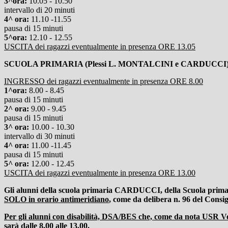
3^ora:
10.05 - 10.50
intervallo di 20 minuti
4^ ora:
11.10 -11.55
pausa di 15 minuti
5^ora:
12.10 - 12.55
USCITA dei ragazzi eventualmente in presenza ORE 13.05
SCUOLA PRIMARIA (Plessi L. MONTALCINI e CARDUCCI)
INGRESSO dei ragazzi eventualmente in presenza ORE 8.00
1^ora:
8.00 - 8.45
pausa di 15 minuti
2^ ora:
9.00 - 9.45
pausa di 15 minuti
3^ ora:
10.00 - 10.30
intervallo di 30 minuti
4^ ora:
11.00 -11.45
pausa di 15 minuti
5^ ora:
12.00 - 12.45
USCITA dei ragazzi eventualmente in presenza ORE 13.00
Gli alunni della scuola primaria CARDUCCI, della Scuola prima
SOLO in orario antimeridiano
, come da delibera n. 96 del Consig
Per gli alunni con disabilità, DSA/BES che, come da nota USR Vene
sarà dalle 8.00 alle 13.00.