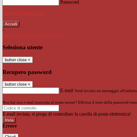
Password
Password dimenticata?
-
Entra con SPID
Entra con CIE
Seleziona utente
button close
×
Recupero password
button close
×
E-mail
Verrà inviato un messaggio all'indirizz
Non hai una e-mail associata al nome utente? Effettua il reset della password tram
E-mail inviata, si prega di controllare la casella di posta elettronica!
Errore
Chiudi