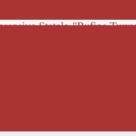
prensivo Statale
"Rufino Turra