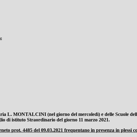
:
ria L. MONTALCINI (nel giorno del mercoledì) e delle Scuole de
lio di istituto Straordinario del giorno 11 marzo 2021.
to prot. 4485 del 09.03.2021 frequentano in presenza in plessi con o