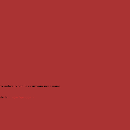
o indicato con le istruzioni necessarie.
ite la
Login Spaggiari