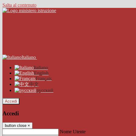
Salta al contenuto
Italiano
Italiano
English
Français
中文
русский
Accedi
Accedi
button close
×
Nome Utente