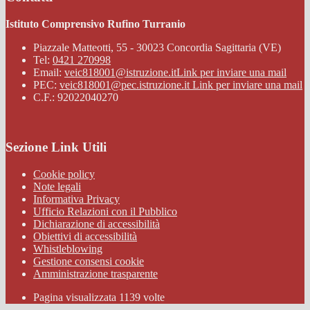
Istituto Comprensivo Rufino Turranio
Piazzale Matteotti, 55 - 30023 Concordia Sagittaria (VE)
Tel:
0421 270998
Email:
veic818001@istruzione.it
Link per inviare una mail
PEC:
veic818001@pec.istruzione.it
Link per inviare una mail
C.F.: 92022040270
Sezione Link Utili
Cookie policy
Note legali
Informativa Privacy
Ufficio Relazioni con il Pubblico
Dichiarazione di accessibilità
Obiettivi di accessibilità
Whistleblowing
Gestione consensi cookie
Amministrazione trasparente
Pagina visualizzata
1139
volte