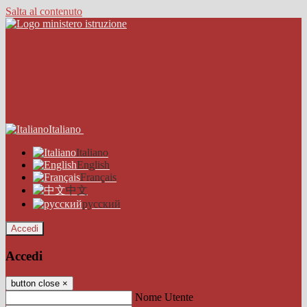
Salta al contenuto
Italiano
Italiano
English
Français
中文
русский
Accedi
Accedi
button close
×
Nome Utente