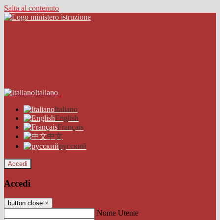
Salta al contenuto
Italiano
Italiano
English
Français
中文
русский
Accedi
Accedi
button close
×
Nome Utente