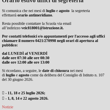
Orario estivo uffici di segreteria
Si comunica che nei mesi di
luglio
e
agosto
la segreteria
effettuerà
orario antimeridiano
.
Resta possibile contattare la Scuola via email
all’indirizzo
veic818001@istruzione.it.
Per contatti telefonici e/o appuntamenti per l'accesso agli uffici
chiamare il numero 0421/270998 negli orari di apertura al
pubblico:
dal LUNEDÌ al VENERDÌ
dalle ore 07:30 alle ore 08:30
dalle ore 12:00 alle ore 13:00
Si ricordano, a seguire, le
date di chiusura
nei mesi
di
luglio
e
agosto
come da
delibera del Consiglio di Istituto n. 107
del 30 giugno 2026.
 - 11, 18 e 25 luglio 2026;
 - 1, 8, 14 e 22 agosto 2026.
Notizie