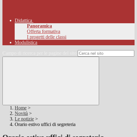
Didattica
Panoramica
Offerta formativa
I progetti delle classi
Modulistica
Campo di ricerca per le pagine del sito
Home
>
Novità
>
Le notizie
>
Orario estivo uffici di segreteria