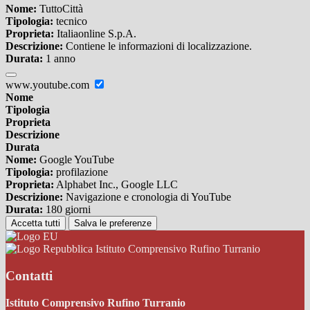
Nome:
TuttoCittà
Tipologia:
tecnico
Proprieta:
Italiaonline S.p.A.
Descrizione:
Contiene le informazioni di localizzazione.
Durata:
1 anno
www.youtube.com
Nome
Tipologia
Proprieta
Descrizione
Durata
Nome:
Google YouTube
Tipologia:
profilazione
Proprieta:
Alphabet Inc., Google LLC
Descrizione:
Navigazione e cronologia di YouTube
Durata:
180 giorni
Accetta tutti
Salva le preferenze
Istituto Comprensivo Rufino Turranio
Contatti
Istituto Comprensivo Rufino Turranio