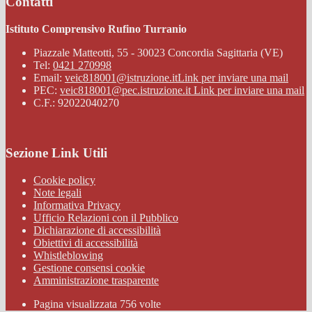
Contatti
Istituto Comprensivo Rufino Turranio
Piazzale Matteotti, 55 - 30023 Concordia Sagittaria (VE)
Tel:
0421 270998
Email:
veic818001@istruzione.it
Link per inviare una mail
PEC:
veic818001@pec.istruzione.it
Link per inviare una mail
C.F.: 92022040270
Sezione Link Utili
Cookie policy
Note legali
Informativa Privacy
Ufficio Relazioni con il Pubblico
Dichiarazione di accessibilità
Obiettivi di accessibilità
Whistleblowing
Gestione consensi cookie
Amministrazione trasparente
Pagina visualizzata
756
volte