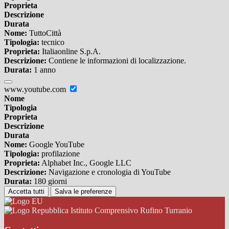
Proprieta
Descrizione
Durata
Nome:
TuttoCittà
Tipologia:
tecnico
Proprieta:
Italiaonline S.p.A.
Descrizione:
Contiene le informazioni di localizzazione.
Durata:
1 anno
www.youtube.com
Nome
Tipologia
Proprieta
Descrizione
Durata
Nome:
Google YouTube
Tipologia:
profilazione
Proprieta:
Alphabet Inc., Google LLC
Descrizione:
Navigazione e cronologia di YouTube
Durata:
180 giorni
Accetta tutti
Salva le preferenze
Istituto Comprensivo Rufino Turranio