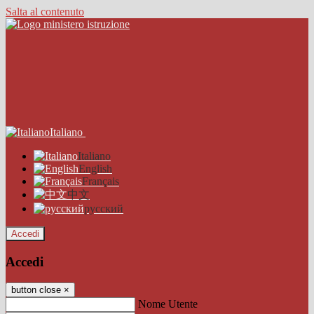
Salta al contenuto
Italiano
Italiano
English
Français
中文
русский
Accedi
Accedi
button close
×
Nome Utente