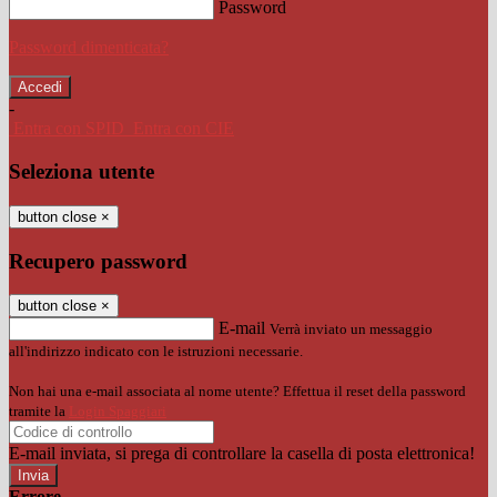
Password
Password dimenticata?
-
Entra con SPID
Entra con CIE
Seleziona utente
button close
×
Recupero password
button close
×
E-mail
Verrà inviato un messaggio
all'indirizzo indicato con le istruzioni necessarie.
Non hai una e-mail associata al nome utente? Effettua il reset della password
tramite la
Login Spaggiari
E-mail inviata, si prega di controllare la casella di posta elettronica!
Errore