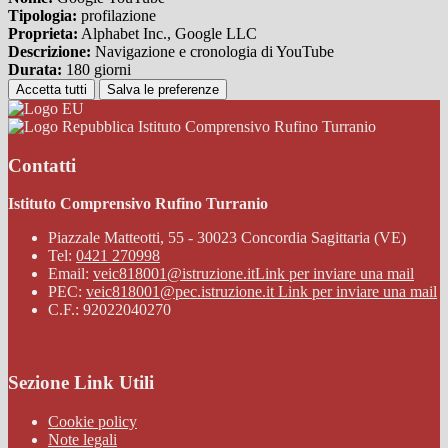
Tipologia:
profilazione
Proprieta:
Alphabet Inc., Google LLC
Descrizione:
Navigazione e cronologia di YouTube
Durata:
180 giorni
Accetta tutti
Salva le preferenze
Istituto Comprensivo Rufino Turranio
Contatti
Istituto Comprensivo Rufino Turranio
Piazzale Matteotti, 55 - 30023 Concordia Sagittaria (VE)
Tel:
0421 270998
Email:
veic818001@istruzione.it
Link per inviare una mail
PEC:
veic818001@pec.istruzione.it
Link per inviare una mail
C.F.: 92022040270
Sezione Link Utili
Cookie policy
Note legali