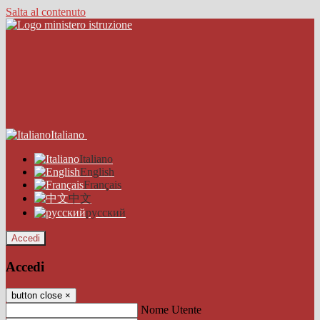
Salta al contenuto
Italiano
Italiano
English
Français
中文
русский
Accedi
Accedi
button close
×
Nome Utente