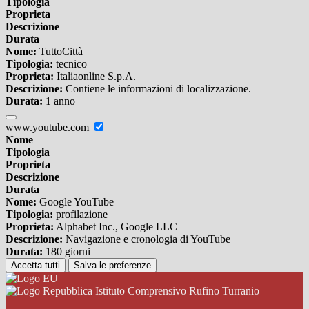
Tipologia
Proprieta
Descrizione
Durata
Nome:
TuttoCittà
Tipologia:
tecnico
Proprieta:
Italiaonline S.p.A.
Descrizione:
Contiene le informazioni di localizzazione.
Durata:
1 anno
www.youtube.com
Nome
Tipologia
Proprieta
Descrizione
Durata
Nome:
Google YouTube
Tipologia:
profilazione
Proprieta:
Alphabet Inc., Google LLC
Descrizione:
Navigazione e cronologia di YouTube
Durata:
180 giorni
Accetta tutti
Salva le preferenze
Istituto Comprensivo Rufino Turranio