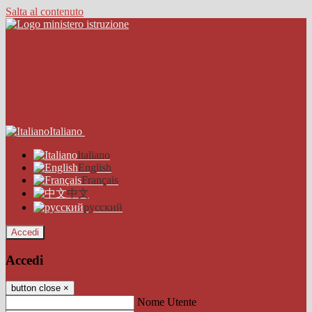
Salta al contenuto
Italiano
Italiano
English
Français
中文
русский
Accedi
Accedi
button close
×
Nome Utente