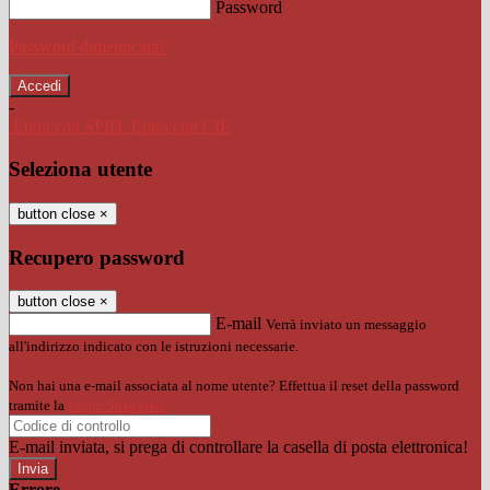
Password
Password dimenticata?
-
Entra con SPID
Entra con CIE
Seleziona utente
button close
×
Recupero password
button close
×
E-mail
Verrà inviato un messaggio
all'indirizzo indicato con le istruzioni necessarie.
Non hai una e-mail associata al nome utente? Effettua il reset della password
tramite la
Login Spaggiari
E-mail inviata, si prega di controllare la casella di posta elettronica!
Errore