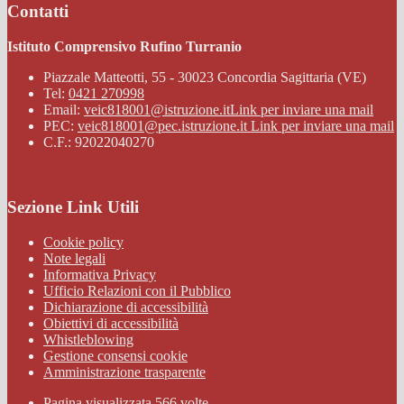
Contatti
Istituto Comprensivo Rufino Turranio
Piazzale Matteotti, 55 - 30023 Concordia Sagittaria (VE)
Tel:
0421 270998
Email:
veic818001@istruzione.it
Link per inviare una mail
PEC:
veic818001@pec.istruzione.it
Link per inviare una mail
C.F.: 92022040270
Sezione Link Utili
Cookie policy
Note legali
Informativa Privacy
Ufficio Relazioni con il Pubblico
Dichiarazione di accessibilità
Obiettivi di accessibilità
Whistleblowing
Gestione consensi cookie
Amministrazione trasparente
Pagina visualizzata
566
volte