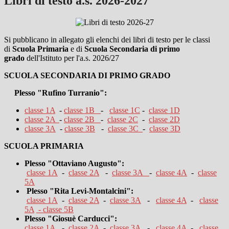
Libri di testo a.s. 2026-2027
Si pubblicano in allegato gli elenchi dei libri di testo per le classi
di
Scuola Primaria
e di
Scuola Secondaria di primo
grado
dell'Istituto per l'a.s. 2026/27
SCUOLA SECONDARIA DI PRIMO GRADO
Plesso "Rufino Turranio":
classe 1A
-
classe
1B
-
classe 1C
-
classe 1D
classe
2A
-
classe
2B
-
classe 2C
-
classe 2D
classe 3A
-
classe 3B
-
classe
3C
-
classe 3D
SCUOLA PRIMARIA
Plesso "Ottaviano Augusto":
classe 1A
-
classe 2A
-
classe
3A
-
classe 4A
-
classe
5A
Plesso "Rita Levi-Montalcini":
classe 1A
-
classe 2A
-
classe 3A
-
classe 4A
-
classe
5A
-
classe 5B
Plesso "Giosuè Carducci":
classe 1A
-
classe 2A
-
classe
3A
-
classe 4A
-
classe