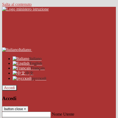
Salta al contenuto
Italiano
Italiano
English
Français
中文
русский
Accedi
Accedi
button close
×
Nome Utente