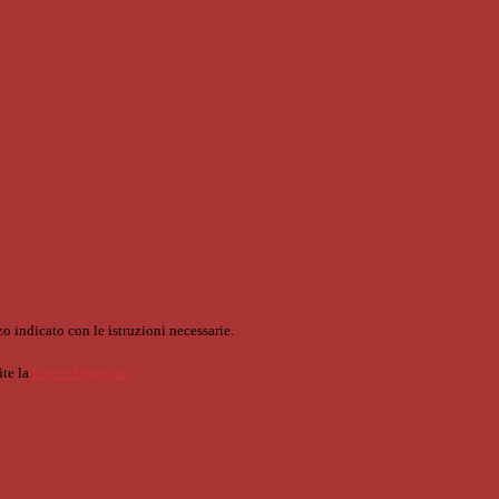
o indicato con le istruzioni necessarie.
ite la
Login Spaggiari