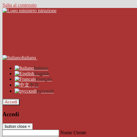
Salta al contenuto
Italiano
Italiano
English
Français
中文
русский
Accedi
Accedi
button close
×
Nome Utente