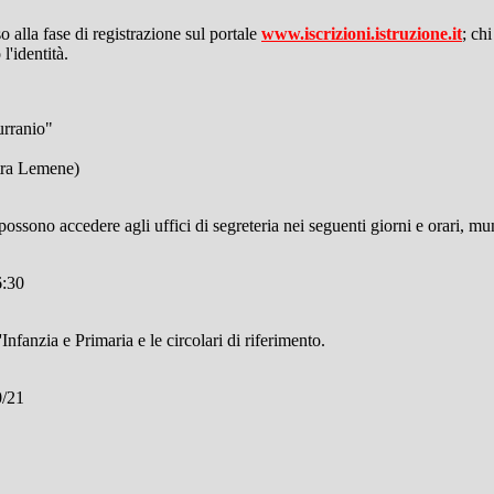
 alla fase di registrazione sul portale
www.iscrizioni.istruzione.it
; ch
l'identità.
urranio"
stra Lemene)
e possono accedere agli uffici di segreteria nei seguenti giorni e orari, m
6:30
'Infanzia e Primaria e le circolari di riferimento.
0/21