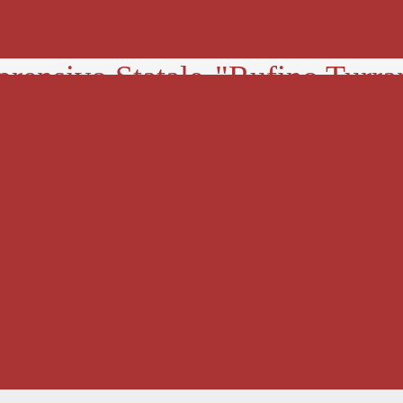
prensivo Statale
"Rufino Turra