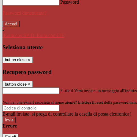
Password
Password dimenticata?
-
Entra con SPID
Entra con CIE
Seleziona utente
button close
×
Recupero password
button close
×
E-mail
Verrà inviato un messaggio all'indirizz
Non hai una e-mail associata al nome utente? Effettua il reset della password tram
E-mail inviata, si prega di controllare la casella di posta elettronica!
Errore
Chiudi