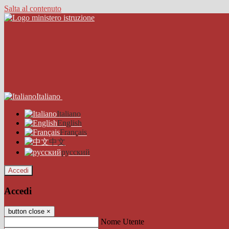
Salta al contenuto
Italiano
Italiano
English
Français
中文
русский
Accedi
Accedi
button close
×
Nome Utente