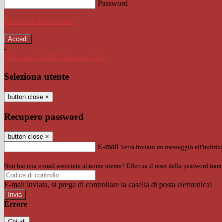
Password
Password dimenticata?
-
Entra con SPID
Entra con CIE
Seleziona utente
button close
×
Recupero password
button close
×
E-mail
Verrà inviato un messaggio all'indirizz
Non hai una e-mail associata al nome utente? Effettua il reset della password tram
E-mail inviata, si prega di controllare la casella di posta elettronica!
Errore
Chiudi