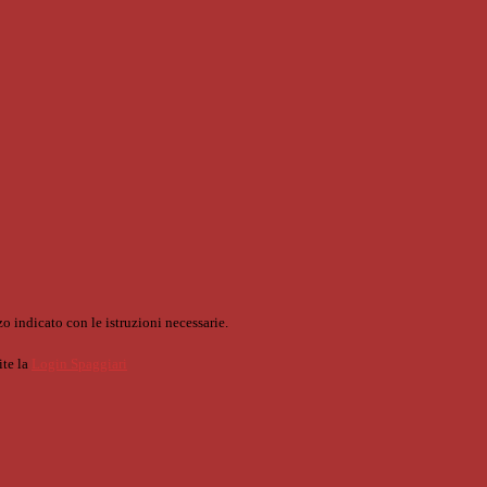
o indicato con le istruzioni necessarie.
ite la
Login Spaggiari