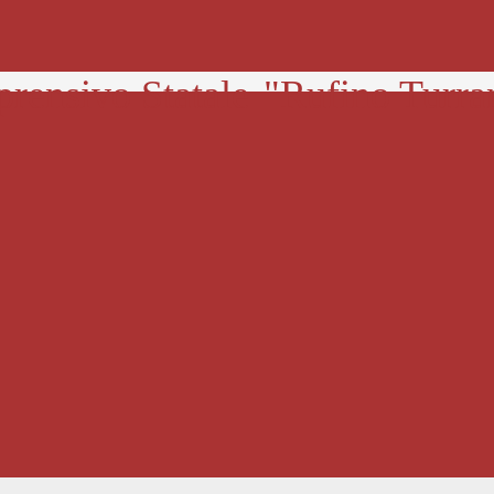
prensivo Statale
"Rufino Turra