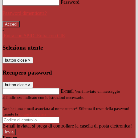
Password
Password dimenticata?
-
Entra con SPID
Entra con CIE
Seleziona utente
button close
×
Recupero password
button close
×
E-mail
Verrà inviato un messaggio
all'indirizzo indicato con le istruzioni necessarie.
Non hai una e-mail associata al nome utente? Effettua il reset della password
tramite la
Login Spaggiari
E-mail inviata, si prega di controllare la casella di posta elettronica!
Errore