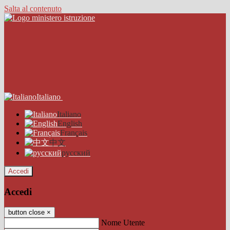
Salta al contenuto
Italiano
Italiano
English
Français
中文
русский
Accedi
Accedi
button close
×
Nome Utente