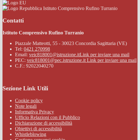
Istituto Comprensivo Rufino Turranio
Contatti
Istituto Comprensivo Rufino Turranio
Piazzale Matteotti, 55 - 30023 Concordia Sagittaria (VE)
Tel:
0421 270998
Email:
veic818001@istruzione.it
Link per inviare una mail
PEC:
veic818001@pec.istruzione.it
Link per inviare una mail
C.F.: 92022040270
Sezione Link Utili
Cookie policy
Note legali
Informativa Privacy
Ufficio Relazioni con il Pubblico
Dichiarazione di accessibilità
Obiettivi di accessibilità
Whistleblowing
Gestione consensi cookie