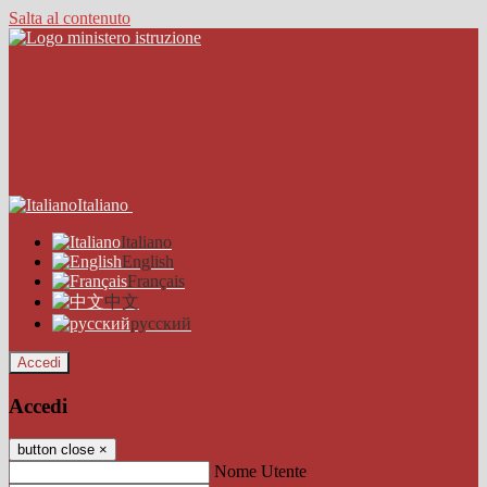
Salta al contenuto
Italiano
Italiano
English
Français
中文
русский
Accedi
Accedi
button close
×
Nome Utente