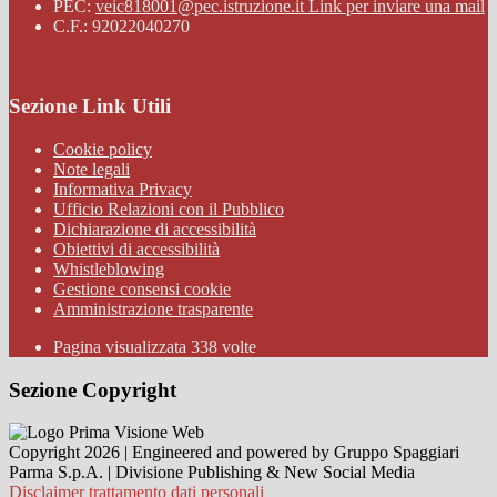
PEC:
veic818001@pec.istruzione.it
Link per inviare una mail
C.F.: 92022040270
Sezione Link Utili
Cookie policy
Note legali
Informativa Privacy
Ufficio Relazioni con il Pubblico
Dichiarazione di accessibilità
Obiettivi di accessibilità
Whistleblowing
Gestione consensi cookie
Amministrazione trasparente
Pagina visualizzata
338
volte
Sezione Copyright
Copyright 2026 | Engineered and powered by Gruppo Spaggiari
Parma S.p.A. | Divisione Publishing & New Social Media
Disclaimer trattamento dati personali