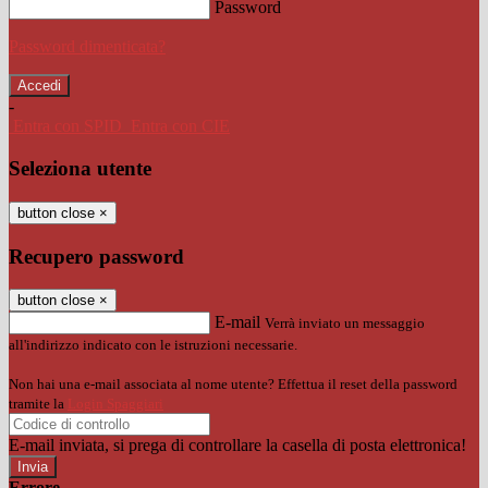
Password
Password dimenticata?
-
Entra con SPID
Entra con CIE
Seleziona utente
button close
×
Recupero password
button close
×
E-mail
Verrà inviato un messaggio
all'indirizzo indicato con le istruzioni necessarie.
Non hai una e-mail associata al nome utente? Effettua il reset della password
tramite la
Login Spaggiari
E-mail inviata, si prega di controllare la casella di posta elettronica!
Errore