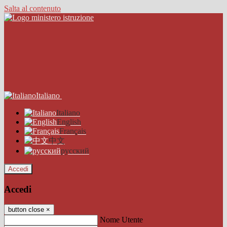
Salta al contenuto
Italiano
Italiano
English
Français
中文
русский
Accedi
Accedi
button close
×
Nome Utente