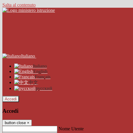
Salta al contenuto
Italiano
Italiano
English
Français
中文
русский
Accedi
Accedi
button close
×
Nome Utente