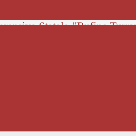
prensivo Statale
"Rufino Turra