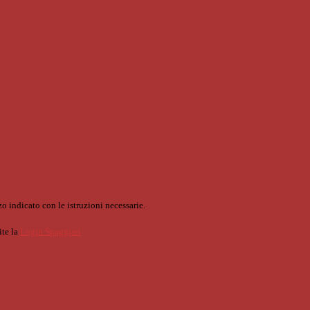
o indicato con le istruzioni necessarie.
ite la
Login Spaggiari