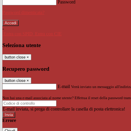
Password
Password dimenticata?
-
Entra con SPID
Entra con CIE
Seleziona utente
button close
×
Recupero password
button close
×
E-mail
Verrà inviato un messaggio all'indirizz
Non hai una e-mail associata al nome utente? Effettua il reset della password tram
E-mail inviata, si prega di controllare la casella di posta elettronica!
Errore
Chiudi