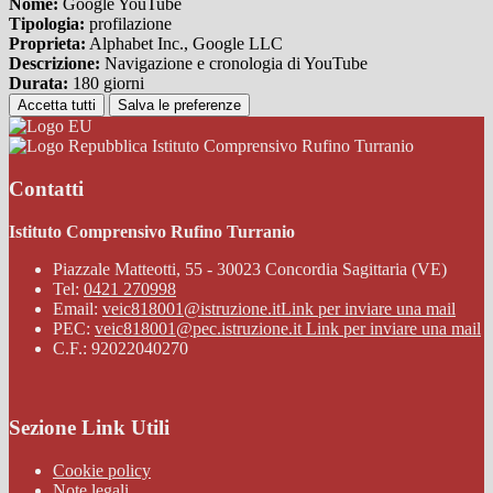
Nome:
Google YouTube
Tipologia:
profilazione
Proprieta:
Alphabet Inc., Google LLC
Descrizione:
Navigazione e cronologia di YouTube
Durata:
180 giorni
Accetta tutti
Salva le preferenze
Istituto Comprensivo Rufino Turranio
Contatti
Istituto Comprensivo Rufino Turranio
Piazzale Matteotti, 55 - 30023 Concordia Sagittaria (VE)
Tel:
0421 270998
Email:
veic818001@istruzione.it
Link per inviare una mail
PEC:
veic818001@pec.istruzione.it
Link per inviare una mail
C.F.: 92022040270
Sezione Link Utili
Cookie policy
Note legali