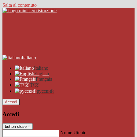
Salta al contenuto
Italiano
Italiano
English
Français
中文
русский
Accedi
Accedi
button close
×
Nome Utente