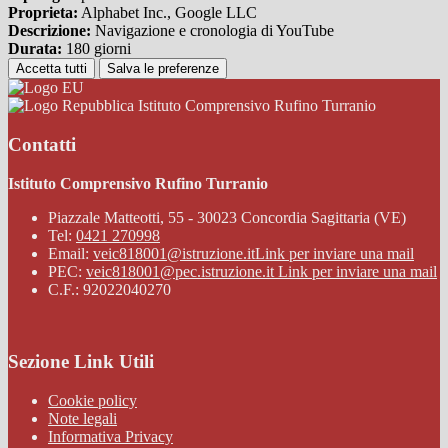
Proprieta:
Alphabet Inc., Google LLC
Descrizione:
Navigazione e cronologia di YouTube
Durata:
180 giorni
Accetta tutti
Salva le preferenze
Istituto Comprensivo Rufino Turranio
Contatti
Istituto Comprensivo Rufino Turranio
Piazzale Matteotti, 55 - 30023 Concordia Sagittaria (VE)
Tel:
0421 270998
Email:
veic818001@istruzione.it
Link per inviare una mail
PEC:
veic818001@pec.istruzione.it
Link per inviare una mail
C.F.: 92022040270
Sezione Link Utili
Cookie policy
Note legali
Informativa Privacy