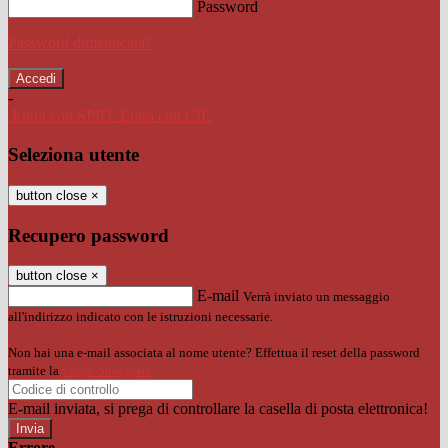
Password
Password dimenticata?
-
Entra con SPID
Entra con CIE
Seleziona utente
button close
×
Recupero password
button close
×
E-mail
Verrà inviato un messaggio
all'indirizzo indicato con le istruzioni necessarie.
Non hai una e-mail associata al nome utente? Effettua il reset della password
tramite la
Login Spaggiari
E-mail inviata, si prega di controllare la casella di posta elettronica!
Errore