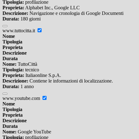
Tipologia:
profilazione
Proprieta:
Alphabet Inc., Google LLC
Descrizione:
Navigazione e cronologia di Google Documenti
Durata:
180 giorni
www.tuttocitta.it
Nome
Tipologia
Proprieta
Descrizione
Durata
Nome:
TuttoCittà
Tipologia:
tecnico
Proprieta:
Italiaonline S.p.A.
Descrizione:
Contiene le informazioni di localizzazione.
Durata:
1 anno
www.youtube.com
Nome
Tipologia
Proprieta
Descrizione
Durata
Nome:
Google YouTube
Tipologia:
profilazione