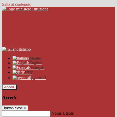
Salta al contenuto
Italiano
Italiano
English
Français
中文
русский
Accedi
Accedi
button close
×
Nome Utente