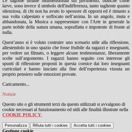
Le sagome umane bidimensionali sul pavimento, bianche come
larve, sono invece il simbolo dell'indifferenza, tanto tagliente quanto
silenziosa, di chi non ha avuto lo spessore di opporsi ed è rimasto a
sua volta calpestato e soffocato nell’anima. In un angolo, muta e
abbandonata, la Musica a rappresentare con l'Arte in generale la
parte nobile della natura umana, sopraffatta e impotente di fronte al
nulla.
Quest’anno si è voluto costruire uno scenario utile alla riflessione,
allestendolo in uno spazio che fosse fruibile da ragazzi e insegnanti,
per vedere un filmato, o leggere alcune testimonianze, liberamente
scelte sull’argomento. I ragazzi hanno seguito con interesse gli
spunti di riflessione proposti in questa cornice dai loro insegnanti
curricolari e hanno lasciato alla fine dell’esperienza vissuta un
proprio pensiero sulle emozioni provate.
Caricamento...
Notizie
Questo sito o gli strumenti terzi da questo utilizzati si avvalgono di
cookie necessari al funzionamento ed utili alle finalità illustrate nella
COOKIE POLICY
.
Personalizza
Rifiuta tutti
i cookies
Accetta tutti
i cookies
Gestione cookie