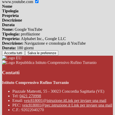
www.youtube.com
Nome
Tipologia
Proprieta
Descrizione
Durata
Nome:
Google YouTube
Tipologia:
profilazione
Proprieta:
Alphabet Inc., Google LLC
Descrizione:
Navigazione e cronologia di YouTube
Durata:
180 giorni
Accetta tutti
Salva le preferenze
Istituto Comprensivo Rufino Turranio
Contatti
Istituto Comprensivo Rufino Turranio
Piazzale Matteotti, 55 - 30023 Concordia Sagittaria (VE)
Tel:
0421 270998
Email:
veic818001@istruzione.it
Link per inviare una mail
PEC:
veic818001@pec.istruzione.it
Link per inviare una mail
C.F.: 92022040270