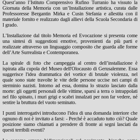
Quest’anno l’Istituto Comprensivo Rufino Turranio ha vissuto la
Giornata della Memoria con un’Installazione artistica, curata dalle
Professoresse Bergantin Mirka e Cusin Stefania e allestita con il
materiale fornito e realizzato dagli allievi della Scuola Secondaria di
I grado.
L’Installazione dal titolo Memoria ed Evocazione si presenta come
una sintesi di suggestioni emotive, provenienti da più parti e
realizzate attraverso un linguaggio composito che guarda alle forme
dell’Arte Surrealista e Contemporanea.
La spirale di foto che campeggia al centro dell’installazione è
ispirata alla cupola del Museo dell'Olocausto di Gerusalemme. Essa
suggerisce l'idea drammatica del vortice di brutale violenza, nel
quale sono state travolte le vite delle persone uccise nei campi di
sterminio nazisti. Intorno ad essa, domina lo strazio lasciato dalla
morte: gli oggetti personali delle vittime, sparsi a terra o intrappolati
nel filo spinato, i muri grigi e scabri innalzati per non far vedere, né
sentire la bruttura del vuoto seminato.
I punti interrogativi introducono l'idea di una domanda interiore che
ognuno di noi è invitato a farsi: - Perché è accaduto tutto ciò? Quale
posizione siamo chiamati a prendere di fronte ai segni lasciati da
questi terribili eventi?