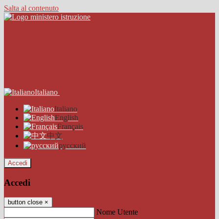
Salta al contenuto
Italiano
Italiano
English
Français
中文
русский
Accedi
Accedi
button close
×
Nome Utente