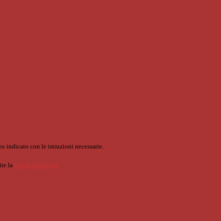
o indicato con le istruzioni necessarie.
ite la
Login Spaggiari