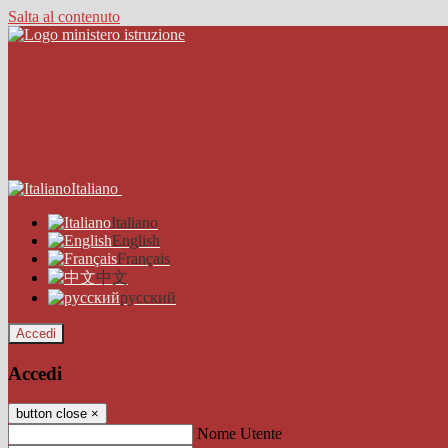
Salta al contenuto
Italiano
Italiano
English
Français
中文
русский
Accedi
Accedi
button close
×
Nome Utente