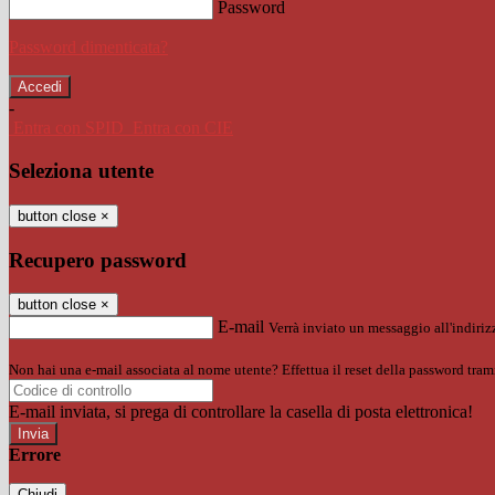
Password
Password dimenticata?
-
Entra con SPID
Entra con CIE
Seleziona utente
button close
×
Recupero password
button close
×
E-mail
Verrà inviato un messaggio all'indirizz
Non hai una e-mail associata al nome utente? Effettua il reset della password tram
E-mail inviata, si prega di controllare la casella di posta elettronica!
Errore
Chiudi