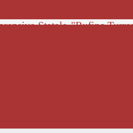
prensivo Statale
"Rufino Turra