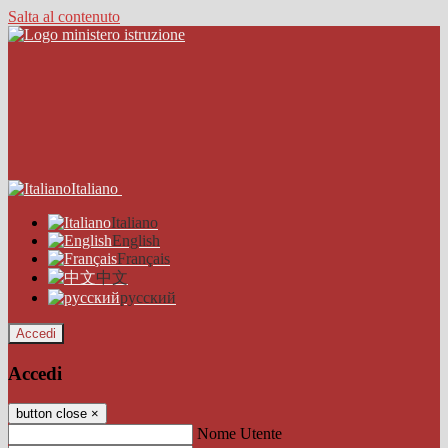
Salta al contenuto
Italiano
Italiano
English
Français
中文
русский
Accedi
Accedi
button close
×
Nome Utente