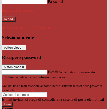
Password
Password dimenticata?
-
Entra con SPID
Entra con CIE
Seleziona utente
button close
×
Recupero password
button close
×
E-mail
Verrà inviato un messaggio
all'indirizzo indicato con le istruzioni necessarie.
Non hai una e-mail associata al nome utente? Effettua il reset della password
tramite la
Login Spaggiari
E-mail inviata, si prega di controllare la casella di posta elettronica!
Errore