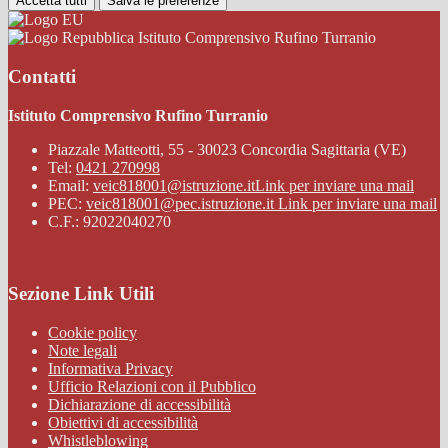
Accetta tutti
Salva le preferenze
Istituto Comprensivo Rufino Turranio
Contatti
Istituto Comprensivo Rufino Turranio
Piazzale Matteotti, 55 - 30023 Concordia Sagittaria (VE)
Tel:
0421 270998
Email:
veic818001@istruzione.it
Link per inviare una mail
PEC:
veic818001@pec.istruzione.it
Link per inviare una mail
C.F.: 92022040270
Sezione Link Utili
Cookie policy
Note legali
Informativa Privacy
Ufficio Relazioni con il Pubblico
Dichiarazione di accessibilità
Obiettivi di accessibilità
Whistleblowing