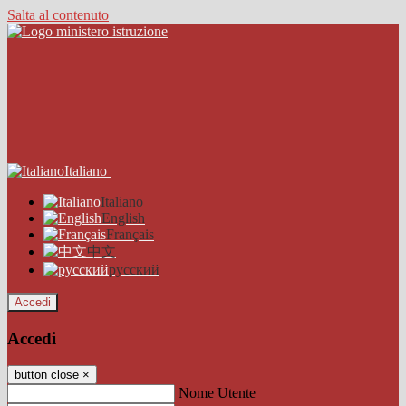
Salta al contenuto
Italiano
Italiano
English
Français
中文
русский
Accedi
Accedi
button close
×
Nome Utente