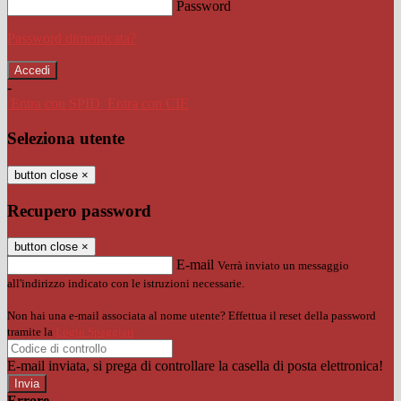
Password
Password dimenticata?
-
Entra con SPID
Entra con CIE
Seleziona utente
button close
×
Recupero password
button close
×
E-mail
Verrà inviato un messaggio
all'indirizzo indicato con le istruzioni necessarie.
Non hai una e-mail associata al nome utente? Effettua il reset della password
tramite la
Login Spaggiari
E-mail inviata, si prega di controllare la casella di posta elettronica!
Errore