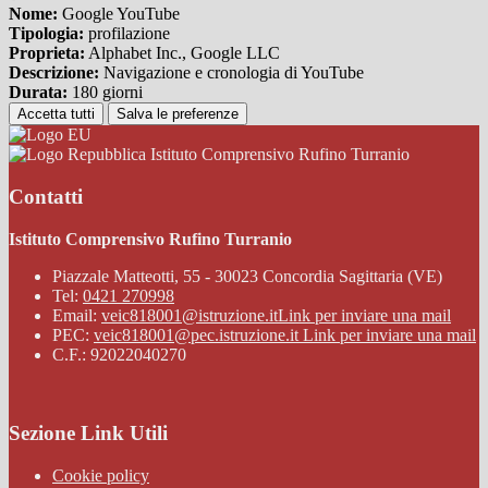
Nome:
Google YouTube
Tipologia:
profilazione
Proprieta:
Alphabet Inc., Google LLC
Descrizione:
Navigazione e cronologia di YouTube
Durata:
180 giorni
Accetta tutti
Salva le preferenze
Istituto Comprensivo Rufino Turranio
Contatti
Istituto Comprensivo Rufino Turranio
Piazzale Matteotti, 55 - 30023 Concordia Sagittaria (VE)
Tel:
0421 270998
Email:
veic818001@istruzione.it
Link per inviare una mail
PEC:
veic818001@pec.istruzione.it
Link per inviare una mail
C.F.: 92022040270
Sezione Link Utili
Cookie policy