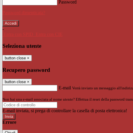
Password
Password dimenticata?
-
Entra con SPID
Entra con CIE
Seleziona utente
button close
×
Recupero password
button close
×
E-mail
Verrà inviato un messaggio all'indirizz
Non hai una e-mail associata al nome utente? Effettua il reset della password tram
E-mail inviata, si prega di controllare la casella di posta elettronica!
Errore
Chiudi