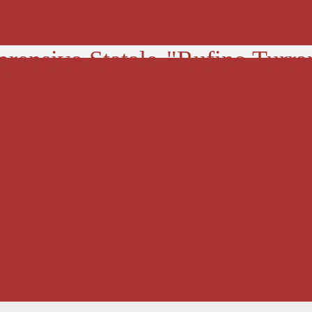
prensivo Statale
"Rufino Turra