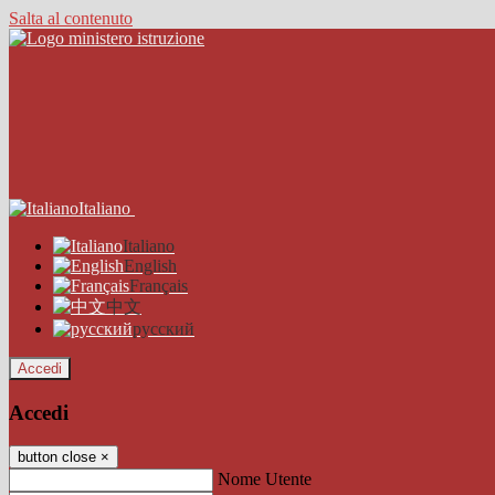
Salta al contenuto
Italiano
Italiano
English
Français
中文
русский
Accedi
Accedi
button close
×
Nome Utente