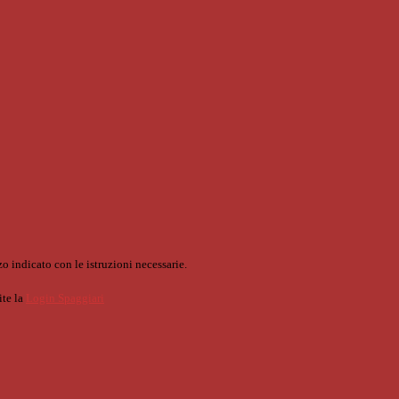
o indicato con le istruzioni necessarie.
ite la
Login Spaggiari