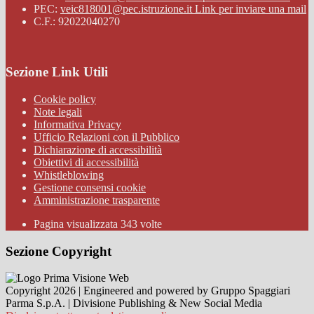
PEC:
veic818001@pec.istruzione.it
Link per inviare una mail
C.F.: 92022040270
Sezione Link Utili
Cookie policy
Note legali
Informativa Privacy
Ufficio Relazioni con il Pubblico
Dichiarazione di accessibilità
Obiettivi di accessibilità
Whistleblowing
Gestione consensi cookie
Amministrazione trasparente
Pagina visualizzata
343
volte
Sezione Copyright
Copyright 2026 | Engineered and powered by Gruppo Spaggiari
Parma S.p.A. | Divisione Publishing & New Social Media