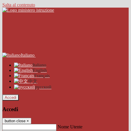
Salta al contenuto
Italiano
Italiano
English
Français
中文
русский
Accedi
Accedi
button close
×
Nome Utente