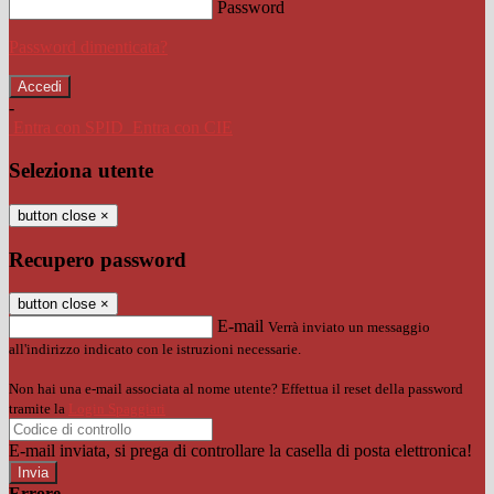
Password
Password dimenticata?
-
Entra con SPID
Entra con CIE
Seleziona utente
button close
×
Recupero password
button close
×
E-mail
Verrà inviato un messaggio
all'indirizzo indicato con le istruzioni necessarie.
Non hai una e-mail associata al nome utente? Effettua il reset della password
tramite la
Login Spaggiari
E-mail inviata, si prega di controllare la casella di posta elettronica!
Errore