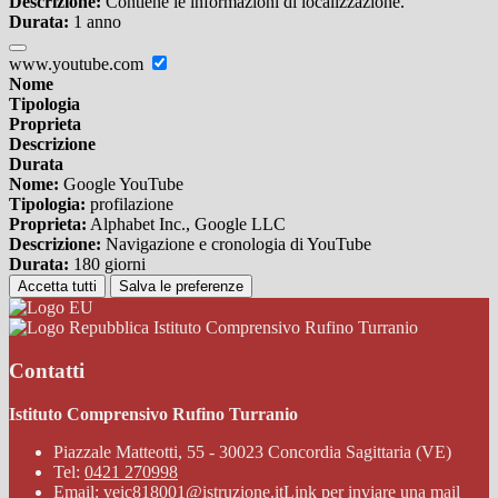
Descrizione:
Contiene le informazioni di localizzazione.
Durata:
1 anno
www.youtube.com
Nome
Tipologia
Proprieta
Descrizione
Durata
Nome:
Google YouTube
Tipologia:
profilazione
Proprieta:
Alphabet Inc., Google LLC
Descrizione:
Navigazione e cronologia di YouTube
Durata:
180 giorni
Accetta tutti
Salva le preferenze
Istituto Comprensivo Rufino Turranio
Contatti
Istituto Comprensivo Rufino Turranio
Piazzale Matteotti, 55 - 30023 Concordia Sagittaria (VE)
Tel:
0421 270998
Email:
veic818001@istruzione.it
Link per inviare una mail