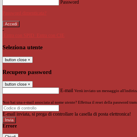
Password
Password dimenticata?
-
Entra con SPID
Entra con CIE
Seleziona utente
button close
×
Recupero password
button close
×
E-mail
Verrà inviato un messaggio all'indirizz
Non hai una e-mail associata al nome utente? Effettua il reset della password tram
E-mail inviata, si prega di controllare la casella di posta elettronica!
Errore
Chiudi