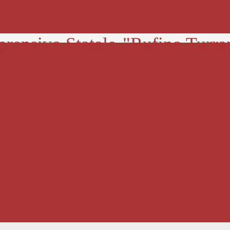
prensivo Statale
"Rufino Turra