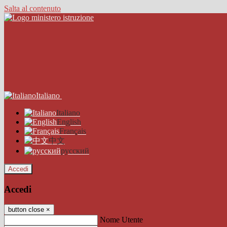
Salta al contenuto
Italiano
Italiano
English
Français
中文
русский
Accedi
Accedi
button close
×
Nome Utente