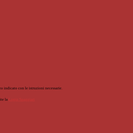
o indicato con le istruzioni necessarie.
ite la
Login Spaggiari