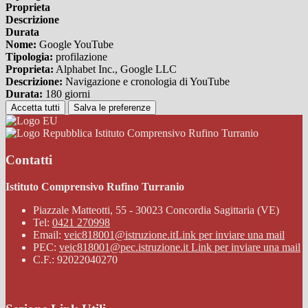
Proprieta
Descrizione
Durata
Nome:
Google YouTube
Tipologia:
profilazione
Proprieta:
Alphabet Inc., Google LLC
Descrizione:
Navigazione e cronologia di YouTube
Durata:
180 giorni
Accetta tutti
Salva le preferenze
Istituto Comprensivo Rufino Turranio
Contatti
Istituto Comprensivo Rufino Turranio
Piazzale Matteotti, 55 - 30023 Concordia Sagittaria (VE)
Tel:
0421 270998
Email:
veic818001@istruzione.it
Link per inviare una mail
PEC:
veic818001@pec.istruzione.it
Link per inviare una mail
C.F.: 92022040270