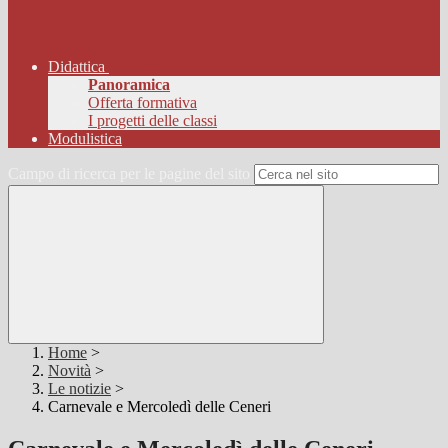
Didattica
Panoramica
Offerta formativa
I progetti delle classi
Modulistica
Campo di ricerca per le pagine del sito
Home
>
Novità
>
Le notizie
>
Carnevale e Mercoledì delle Ceneri