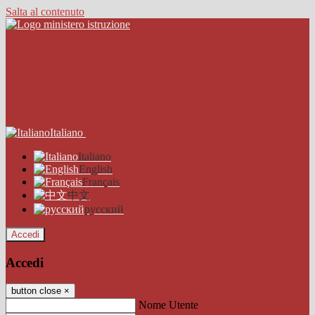
Salta al contenuto
Italiano
Italiano
English
Français
中文
русский
Accedi
Accedi
button close
×
Nome Utente