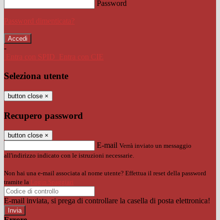
Password
Password dimenticata?
-
Entra con SPID
Entra con CIE
Seleziona utente
button close
×
Recupero password
button close
×
E-mail
Verrà inviato un messaggio
all'indirizzo indicato con le istruzioni necessarie.
Non hai una e-mail associata al nome utente? Effettua il reset della password
tramite la
Login Spaggiari
E-mail inviata, si prega di controllare la casella di posta elettronica!
Errore