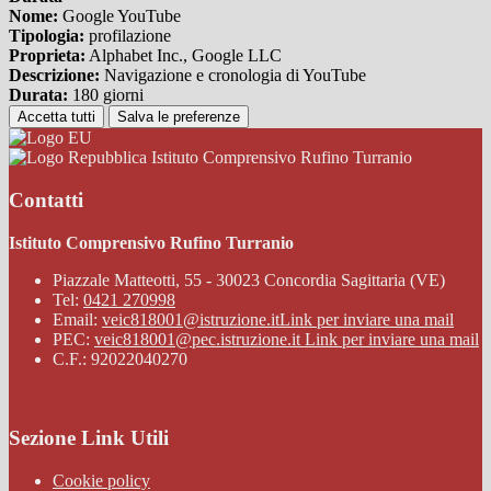
Nome:
Google YouTube
Tipologia:
profilazione
Proprieta:
Alphabet Inc., Google LLC
Descrizione:
Navigazione e cronologia di YouTube
Durata:
180 giorni
Accetta tutti
Salva le preferenze
Istituto Comprensivo Rufino Turranio
Contatti
Istituto Comprensivo Rufino Turranio
Piazzale Matteotti, 55 - 30023 Concordia Sagittaria (VE)
Tel:
0421 270998
Email:
veic818001@istruzione.it
Link per inviare una mail
PEC:
veic818001@pec.istruzione.it
Link per inviare una mail
C.F.: 92022040270
Sezione Link Utili
Cookie policy