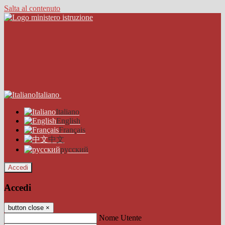
Salta al contenuto
Italiano
Italiano
English
Français
中文
русский
Accedi
Accedi
button close
×
Nome Utente