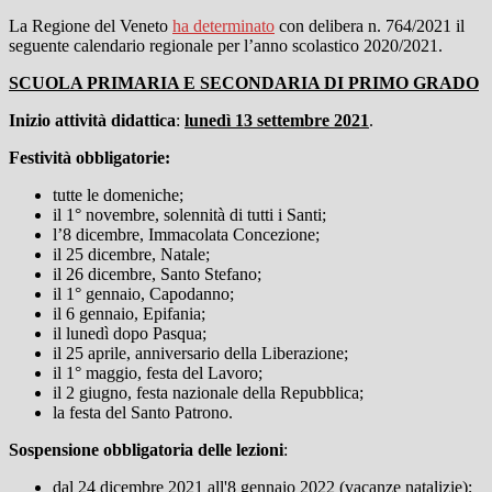
La Regione del Veneto
ha determinato
con delibera n. 764/2021 il
seguente calendario regionale per l’anno scolastico 2020/2021.
SCUOLA PRIMARIA E SECONDARIA DI PRIMO GRADO
Inizio attività didattica
:
lunedì 13 settembre 2021
.
Festività obbligatorie:
tutte le domeniche;
il 1° novembre, solennità di tutti i Santi;
l’8 dicembre, Immacolata Concezione;
il 25 dicembre, Natale;
il 26 dicembre, Santo Stefano;
il 1° gennaio, Capodanno;
il 6 gennaio, Epifania;
il lunedì dopo Pasqua;
il 25 aprile, anniversario della Liberazione;
il 1° maggio, festa del Lavoro;
il 2 giugno, festa nazionale della Repubblica;
la festa del Santo Patrono.
Sospensione obbligatoria delle lezioni
:
dal 24 dicembre 2021 all'8 gennaio 2022 (vacanze natalizie);