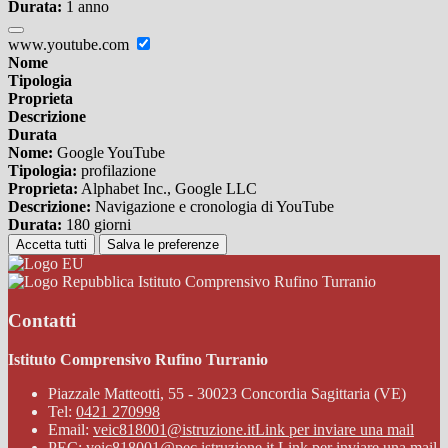
Durata:
1 anno
www.youtube.com
Nome
Tipologia
Proprieta
Descrizione
Durata
Nome:
Google YouTube
Tipologia:
profilazione
Proprieta:
Alphabet Inc., Google LLC
Descrizione:
Navigazione e cronologia di YouTube
Durata:
180 giorni
Accetta tutti
Salva le preferenze
Istituto Comprensivo Rufino Turranio
Contatti
Istituto Comprensivo Rufino Turranio
Piazzale Matteotti, 55 - 30023 Concordia Sagittaria (VE)
Tel:
0421 270998
Email:
veic818001@istruzione.it
Link per inviare una mail
PEC:
veic818001@pec.istruzione.it
Link per inviare una mail