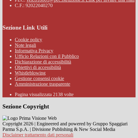
C.F.: 92022040270
Sezione Link Utili
Cookie policy
Note legali
Informativa Privacy
Ufficio Relazioni con il Pubblico
Dichiarazione di accessibilità
Obiettivi di accessibilità
Whistleblowing
Gestione consensi cookie
Amministrazione trasparente
Pagina visualizzata
2138
volte
Sezione Copyright
Copyright 2026 | Engineered and powered by Gruppo Spaggiari
Parma S.p.A. | Divisione Publishing & New Social Media
Disclaimer trattamento dati personali