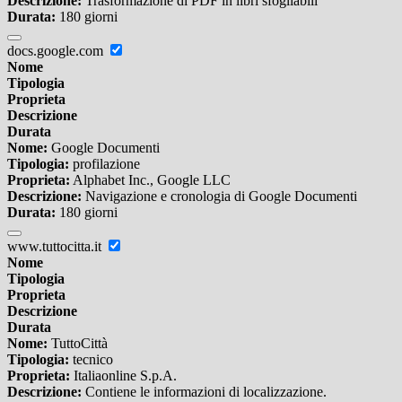
Descrizione:
Trasformazione di PDF in libri sfogliabili
Durata:
180 giorni
docs.google.com
Nome
Tipologia
Proprieta
Descrizione
Durata
Nome:
Google Documenti
Tipologia:
profilazione
Proprieta:
Alphabet Inc., Google LLC
Descrizione:
Navigazione e cronologia di Google Documenti
Durata:
180 giorni
www.tuttocitta.it
Nome
Tipologia
Proprieta
Descrizione
Durata
Nome:
TuttoCittà
Tipologia:
tecnico
Proprieta:
Italiaonline S.p.A.
Descrizione:
Contiene le informazioni di localizzazione.