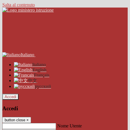
Salta al contenuto
Italiano
Italiano
English
Français
中文
русский
Accedi
Accedi
button close
×
Nome Utente