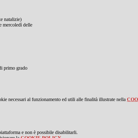
 natalizie)
 e mercoledì delle
di primo grado
kie necessari al funzionamento ed utili alle finalità illustrate nella
COO
attaforma e non è possibile disabilitarli.
isionare la
COOKIE POLICY
.