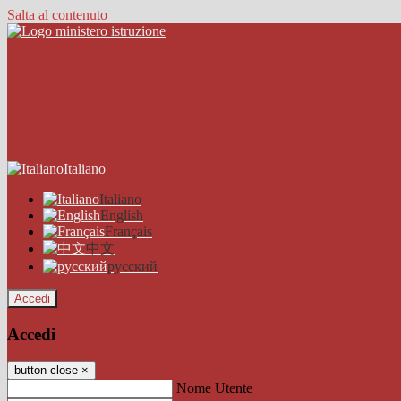
Salta al contenuto
Italiano
Italiano
English
Français
中文
русский
Accedi
Accedi
button close
×
Nome Utente