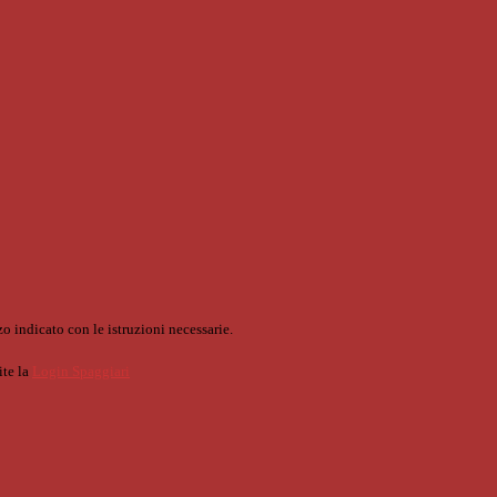
o indicato con le istruzioni necessarie.
ite la
Login Spaggiari