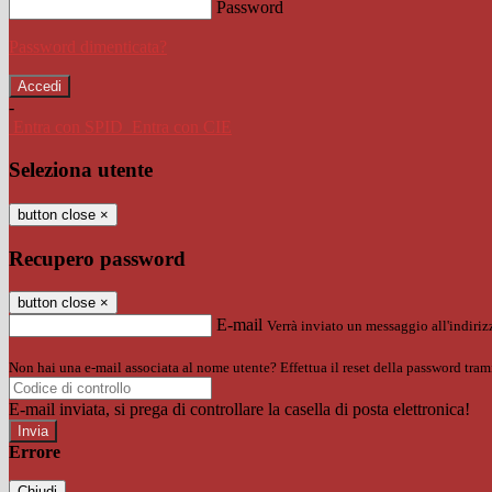
Password
Password dimenticata?
-
Entra con SPID
Entra con CIE
Seleziona utente
button close
×
Recupero password
button close
×
E-mail
Verrà inviato un messaggio all'indirizz
Non hai una e-mail associata al nome utente? Effettua il reset della password tram
E-mail inviata, si prega di controllare la casella di posta elettronica!
Errore
Chiudi