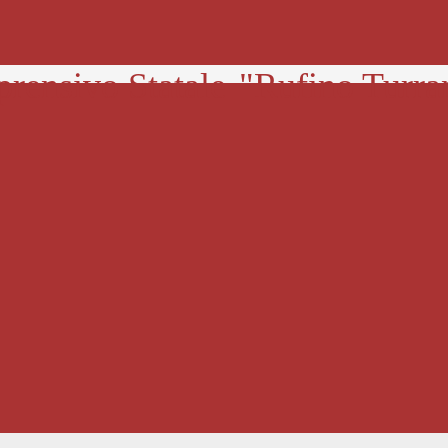
prensivo Statale
"Rufino Turra