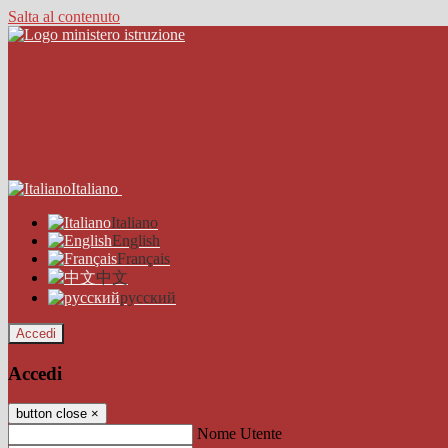
Salta al contenuto
Italiano
Italiano
English
Français
中文
русский
Accedi
Accedi
button close
×
Nome Utente