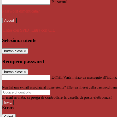
Password
Password dimenticata?
-
Entra con SPID
Entra con CIE
Seleziona utente
button close
×
Recupero password
button close
×
E-mail
Verrà inviato un messaggio all'indirizz
Non hai una e-mail associata al nome utente? Effettua il reset della password tram
E-mail inviata, si prega di controllare la casella di posta elettronica!
Errore
Chiudi