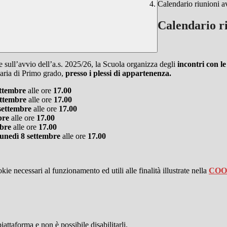
Calendario riunioni a
Calendario ri
e sull’avvio dell’a.s. 2025/26, la Scuola organizza degli
incontri con le
daria di Primo grado,
presso i plessi di appartenenza.
ettembre
alle ore
17.00
ettembre
alle ore
17.00
 settembre
alle ore
17.00
bre
alle ore
17.00
mbre
alle ore
17.00
lunedì 8 settembre
alle ore
17.00
kie necessari al funzionamento ed utili alle finalità illustrate nella
COO
attaforma e non è possibile disabilitarli.