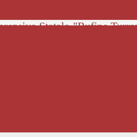
prensivo Statale
"Rufino Turra