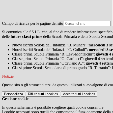
Campo di ricerca per le pagine del sito
Si comunica alle SS.LL. che, al fine di rendere informazioni specifich
delle
future classi prime
della Scuola Primaria e della Scuola Secon
Nuovi iscritti Scuola dell’Infanzia “B. Munari”:
mercoledì 3 s
Nuovi iscritti Scuola dell’Infanzia “C. Collodi”:
mercoledì 3 s
Classe prima Scuola Primaria “R. Levi-Montalcini”:
giovedì 4
Classe prima Scuola Primaria “G. Carducci”:
giovedi 4 settem
Classe prima Scuola Primaria “Ottaviano A.”:
giovedì 4 sette
Classi prime Scuola Secondaria di primo grado “R. Turranio”:
Notizie
Questo sito o gli strumenti terzi da questo utilizzati si avvalgono di coo
Personalizza
Rifiuta tutti
i cookies
Accetta tutti
i cookies
Gestione cookie
In questa schermata è possibile scegliere quali cookie consentire.
I cookie necessari sono quelli che consentono il funzionamento della pi