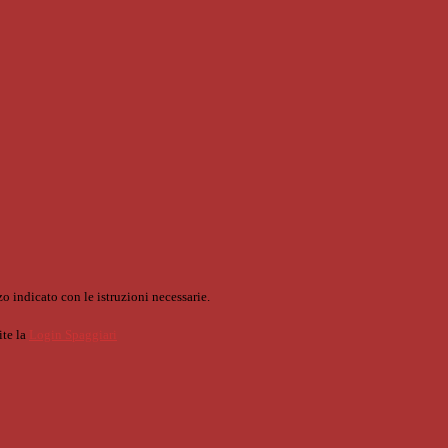
o indicato con le istruzioni necessarie.
ite la
Login Spaggiari