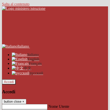
Salta al contenuto
Italiano
Italiano
English
Français
中文
русский
Accedi
Accedi
button close
×
Nome Utente