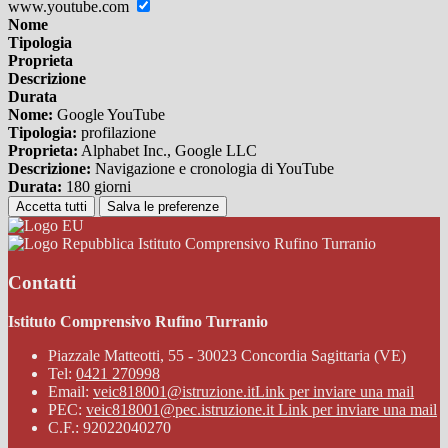
www.youtube.com
Nome
Tipologia
Proprieta
Descrizione
Durata
Nome:
Google YouTube
Tipologia:
profilazione
Proprieta:
Alphabet Inc., Google LLC
Descrizione:
Navigazione e cronologia di YouTube
Durata:
180 giorni
Accetta tutti
Salva le preferenze
Istituto Comprensivo Rufino Turranio
Contatti
Istituto Comprensivo Rufino Turranio
Piazzale Matteotti, 55 - 30023 Concordia Sagittaria (VE)
Tel:
0421 270998
Email:
veic818001@istruzione.it
Link per inviare una mail
PEC:
veic818001@pec.istruzione.it
Link per inviare una mail
C.F.: 92022040270