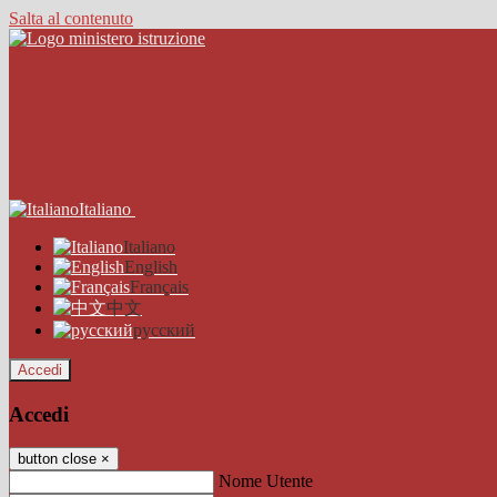
Salta al contenuto
Italiano
Italiano
English
Français
中文
русский
Accedi
Accedi
button close
×
Nome Utente