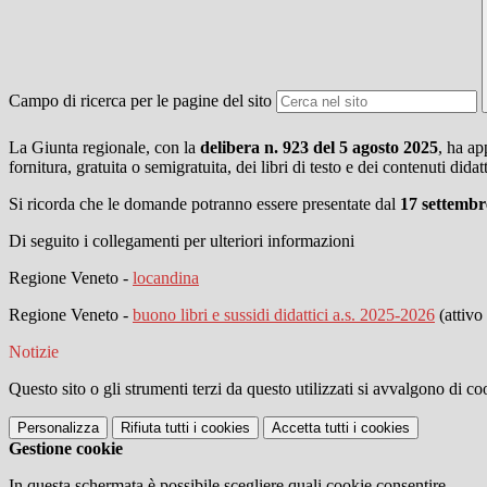
Campo di ricerca per le pagine del sito
La Giunta regionale, con la
delibera n. 923 del 5 agosto 2025
, ha ap
fornitura, gratuita o semigratuita, dei libri di testo e dei contenuti did
Si ricorda che le domande potranno essere presentate dal
17 settembre
Di seguito i collegamenti per ulteriori informazioni
Regione Veneto -
locandina
Regione Veneto -
buono libri e sussidi didattici a.s. 2025-2026
(attivo
Notizie
Questo sito o gli strumenti terzi da questo utilizzati si avvalgono di coo
Personalizza
Rifiuta tutti
i cookies
Accetta tutti
i cookies
Gestione cookie
In questa schermata è possibile scegliere quali cookie consentire.