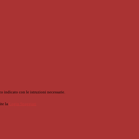
o indicato con le istruzioni necessarie.
ite la
Login Spaggiari