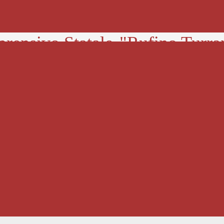
prensivo Statale
"Rufino Turra