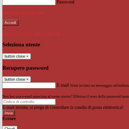
Password
Password dimenticata?
-
Entra con SPID
Entra con CIE
Seleziona utente
button close
×
Recupero password
button close
×
E-mail
Verrà inviato un messaggio all'indirizz
Non hai una e-mail associata al nome utente? Effettua il reset della password tram
E-mail inviata, si prega di controllare la casella di posta elettronica!
Errore
Chiudi