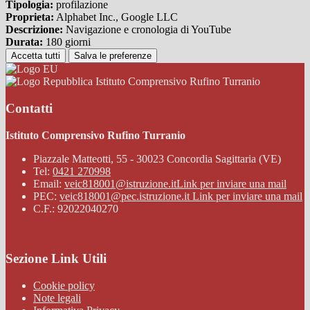
Tipologia:
profilazione
Proprieta:
Alphabet Inc., Google LLC
Descrizione:
Navigazione e cronologia di YouTube
Durata:
180 giorni
Accetta tutti
Salva le preferenze
Istituto Comprensivo Rufino Turranio
Contatti
Istituto Comprensivo Rufino Turranio
Piazzale Matteotti, 55 - 30023 Concordia Sagittaria (VE)
Tel:
0421 270998
Email:
veic818001@istruzione.it
Link per inviare una mail
PEC:
veic818001@pec.istruzione.it
Link per inviare una mail
C.F.: 92022040270
Sezione Link Utili
Cookie policy
Note legali