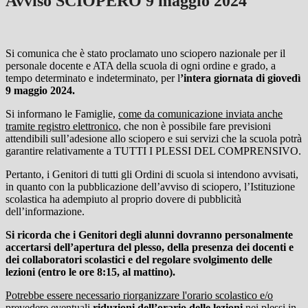
Avviso SCIOPERO 9 maggio 2024
Si comunica che è stato proclamato uno sciopero nazionale per il
personale docente e ATA della scuola di ogni ordine e grado, a
tempo determinato e indeterminato, per l
’intera giornata di giovedì
9 maggio 2024.
Si informano le Famiglie,
come da comunicazione inviata anche
tramite registro elettronico
, che non è possibile fare previsioni
attendibili sull’adesione allo sciopero e sui servizi che la scuola potrà
garantire relativamente a TUTTI I PLESSI DEL COMPRENSIVO.
Pertanto, i Genitori di tutti gli Ordini di scuola si intendono avvisati,
in quanto con la pubblicazione dell’avviso di sciopero, l’Istituzione
scolastica ha adempiuto al proprio dovere di pubblicità
dell’informazione.
Si ricorda che i Genitori degli alunni
dovranno personalmente
accertarsi dell’apertura del plesso, della presenza dei docenti e
dei collaboratori scolastici e del regolare svolgimento delle
lezioni (entro le ore 8:15, al mattino).
Potrebbe essere necessario riorganizzare l'orario scolastico e/o
prevedere eventuali
riduzioni dell’orario delle lezioni
nei plessi in