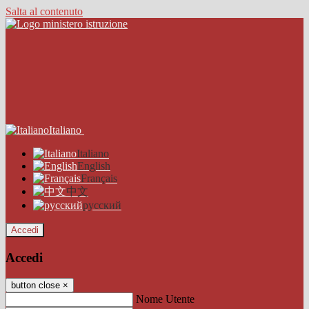
Salta al contenuto
Italiano
Italiano
English
Français
中文
русский
Accedi
Accedi
button close
×
Nome Utente