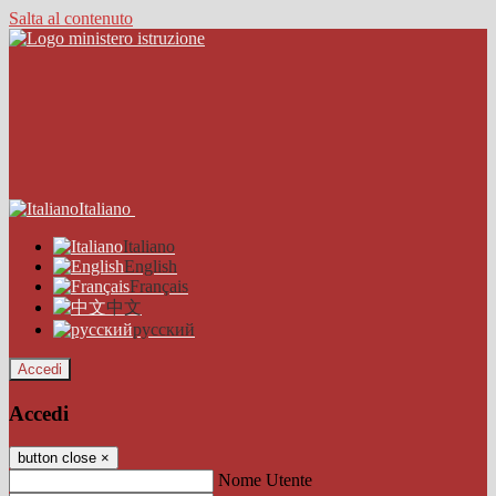
Salta al contenuto
Italiano
Italiano
English
Français
中文
русский
Accedi
Accedi
button close
×
Nome Utente