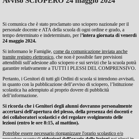
Avviso SCIOPERO 24 maggio 2024
Si comunica che è stato proclamato uno sciopero nazionale per il
personale docente e ATA della scuola di ogni ordine e grado, a
tempo determinato e indeterminato, per l
’intera giornata di venerdì
24 maggio 2024.
Si informano le Famiglie,
come da comunicazione inviata anche
tramite registro elettronico
, che non è possibile fare previsioni
attendibili sull’adesione allo sciopero e sui servizi che la scuola potrà
garantire relativamente a TUTTI I PLESSI DEL COMPRENSIVO.
Pertanto, i Genitori di tutti gli Ordini di scuola si intendono avvisati,
in quanto con la pubblicazione dell’avviso di sciopero, l’Istituzione
scolastica ha adempiuto al proprio dovere di pubblicità
dell’informazione.
Si ricorda che i Genitori degli alunni
dovranno personalmente
accertarsi dell’apertura del plesso, della presenza dei docenti e
dei collaboratori scolastici e del regolare svolgimento delle
lezioni (entro le ore 8:15, al mattino).
Potrebbe essere necessario riorganizzare l'orario scolastico e/o
prevedere eventuali
riduzioni dell’orario delle lezioni
nei plessi in