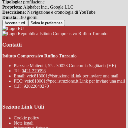
Tipologia:
profilazione
Proprieta:
Alphabet Inc., Google LLC
Descrizione:
Navigazione e cronologia di YouTube
Durata:
180 giorni
Accetta tutti
Salva le preferenze
Istituto Comprensivo Rufino Turranio
Contatti
Istituto Comprensivo Rufino Turranio
Piazzale Matteotti, 55 - 30023 Concordia Sagittaria (VE)
Tel:
0421 270998
Email:
veic818001@istruzione.it
Link per inviare una mail
PEC:
veic818001@pec.istruzione.it
Link per inviare una mail
C.F.: 92022040270
Sezione Link Utili
Cookie policy
Note legali