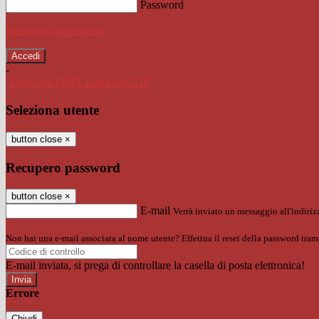
Password
Password dimenticata?
-
Entra con SPID
Entra con CIE
Seleziona utente
button close
×
Recupero password
button close
×
E-mail
Verrà inviato un messaggio all'indirizz
Non hai una e-mail associata al nome utente? Effettua il reset della password tram
E-mail inviata, si prega di controllare la casella di posta elettronica!
Errore
Chiudi