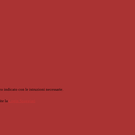
o indicato con le istruzioni necessarie.
ite la
Login Spaggiari