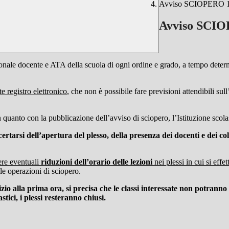
Avviso SCIOPERO 19
Avviso SCIO
onale docente e ATA della scuola di ogni ordine e grado, a tempo determ
 registro elettronico
, che non è possibile fare previsioni attendibili sul
, in quanto con la pubblicazione dell’avviso di sciopero, l’Istituzione sc
arsi dell’apertura del plesso, della presenza dei docenti e dei coll
dere eventuali
riduzioni dell’orario delle lezioni
nei plessi in cui si eff
lle operazioni di sciopero.
io alla prima ora, si precisa che le classi interessate non potranno a
stici, i plessi resteranno chiusi.