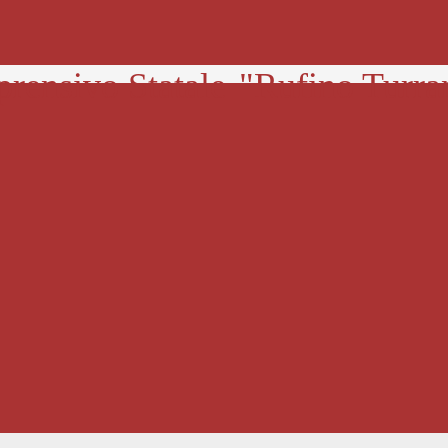
prensivo Statale
"Rufino Turra