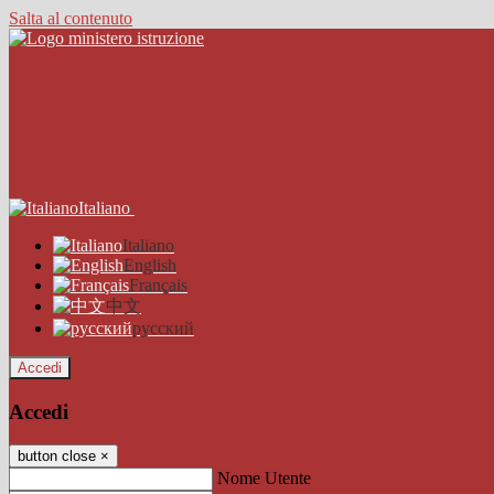
Salta al contenuto
Italiano
Italiano
English
Français
中文
русский
Accedi
Accedi
button close
×
Nome Utente