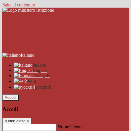
Salta al contenuto
Italiano
Italiano
English
Français
中文
русский
Accedi
Accedi
button close
×
Nome Utente