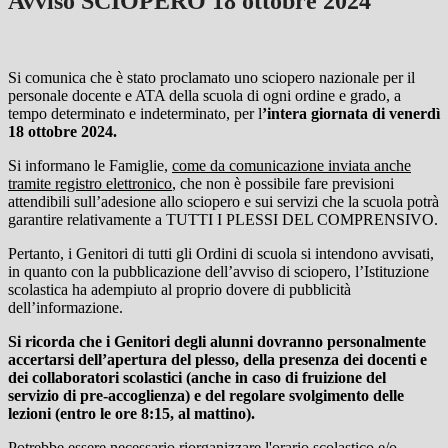
Avviso SCIOPERO 18 ottobre 2024
Si comunica che è stato proclamato uno sciopero nazionale per il
personale docente e ATA della scuola di ogni ordine e grado, a
tempo determinato e indeterminato, per l
’intera giornata di venerdì
18 ottobre 2024.
Si informano le Famiglie,
come da comunicazione inviata anche
tramite registro elettronico
, che non è possibile fare previsioni
attendibili sull’adesione allo sciopero e sui servizi che la scuola potrà
garantire relativamente a TUTTI I PLESSI DEL COMPRENSIVO.
Pertanto, i Genitori di tutti gli Ordini di scuola si intendono avvisati,
in quanto con la pubblicazione dell’avviso di sciopero, l’Istituzione
scolastica ha adempiuto al proprio dovere di pubblicità
dell’informazione.
Si ricorda che i Genitori degli alunni
dovranno personalmente
accertarsi dell’apertura del plesso, della presenza dei docenti e
dei collaboratori scolastici (anche in caso di fruizione del
servizio di pre-accoglienza) e del regolare svolgimento delle
lezioni (entro le ore 8:15, al mattino).
Potrebbe essere necessario riorganizzare l'orario scolastico e/o