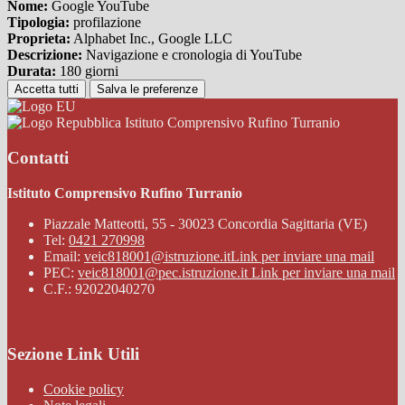
Nome:
Google YouTube
Tipologia:
profilazione
Proprieta:
Alphabet Inc., Google LLC
Descrizione:
Navigazione e cronologia di YouTube
Durata:
180 giorni
Accetta tutti
Salva le preferenze
Istituto Comprensivo Rufino Turranio
Contatti
Istituto Comprensivo Rufino Turranio
Piazzale Matteotti, 55 - 30023 Concordia Sagittaria (VE)
Tel:
0421 270998
Email:
veic818001@istruzione.it
Link per inviare una mail
PEC:
veic818001@pec.istruzione.it
Link per inviare una mail
C.F.: 92022040270
Sezione Link Utili
Cookie policy