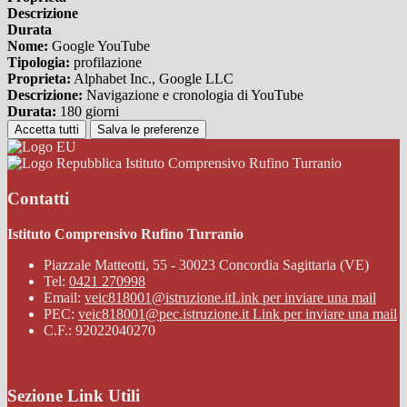
Descrizione
Durata
Nome:
Google YouTube
Tipologia:
profilazione
Proprieta:
Alphabet Inc., Google LLC
Descrizione:
Navigazione e cronologia di YouTube
Durata:
180 giorni
Accetta tutti
Salva le preferenze
Istituto Comprensivo Rufino Turranio
Contatti
Istituto Comprensivo Rufino Turranio
Piazzale Matteotti, 55 - 30023 Concordia Sagittaria (VE)
Tel:
0421 270998
Email:
veic818001@istruzione.it
Link per inviare una mail
PEC:
veic818001@pec.istruzione.it
Link per inviare una mail
C.F.: 92022040270
Sezione Link Utili