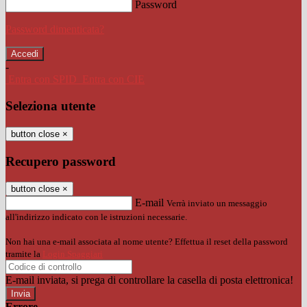
Password
Password dimenticata?
-
Entra con SPID
Entra con CIE
Seleziona utente
button close
×
Recupero password
button close
×
E-mail
Verrà inviato un messaggio
all'indirizzo indicato con le istruzioni necessarie.
Non hai una e-mail associata al nome utente? Effettua il reset della password
tramite la
Login Spaggiari
E-mail inviata, si prega di controllare la casella di posta elettronica!
Errore