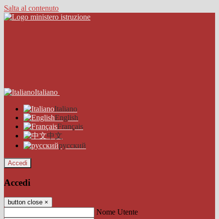
Salta al contenuto
Italiano
Italiano
English
Français
中文
русский
Accedi
Accedi
button close
×
Nome Utente