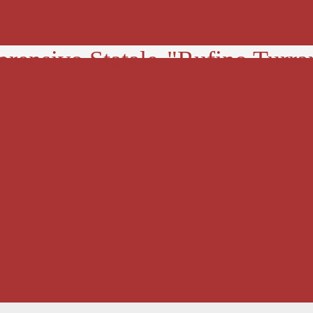
prensivo Statale
"Rufino Turra