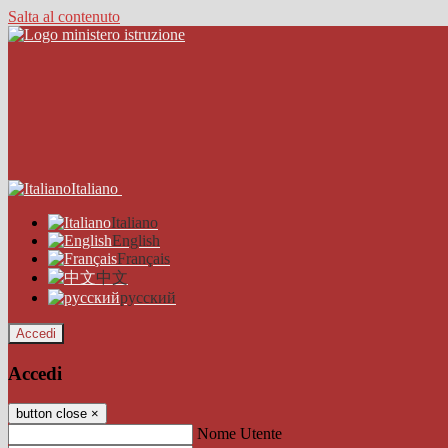
Salta al contenuto
Italiano
Italiano
English
Français
中文
русский
Accedi
Accedi
button close
×
Nome Utente