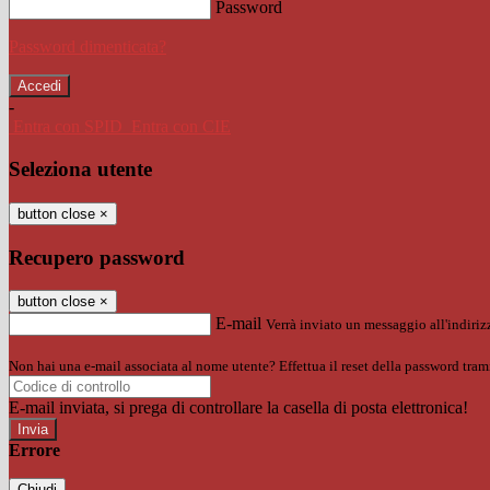
Password
Password dimenticata?
-
Entra con SPID
Entra con CIE
Seleziona utente
button close
×
Recupero password
button close
×
E-mail
Verrà inviato un messaggio all'indirizz
Non hai una e-mail associata al nome utente? Effettua il reset della password tram
E-mail inviata, si prega di controllare la casella di posta elettronica!
Errore
Chiudi