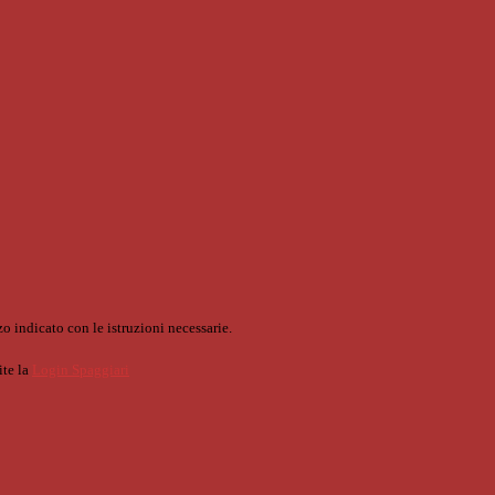
o indicato con le istruzioni necessarie.
ite la
Login Spaggiari