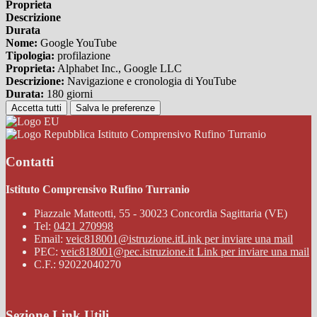
Proprieta
Descrizione
Durata
Nome:
Google YouTube
Tipologia:
profilazione
Proprieta:
Alphabet Inc., Google LLC
Descrizione:
Navigazione e cronologia di YouTube
Durata:
180 giorni
Accetta tutti
Salva le preferenze
Istituto Comprensivo Rufino Turranio
Contatti
Istituto Comprensivo Rufino Turranio
Piazzale Matteotti, 55 - 30023 Concordia Sagittaria (VE)
Tel:
0421 270998
Email:
veic818001@istruzione.it
Link per inviare una mail
PEC:
veic818001@pec.istruzione.it
Link per inviare una mail
C.F.: 92022040270
Sezione Link Utili