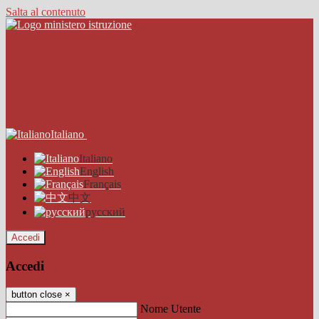
Salta al contenuto
Italiano
Italiano
English
Français
中文
русский
Accedi
Accedi
button close
×
Nome Utente