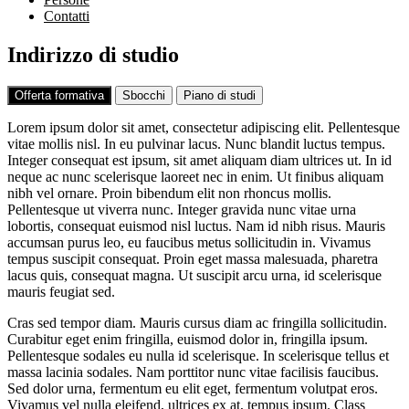
Contatti
Indirizzo di studio
Offerta formativa
Sbocchi
Piano di studi
Lorem ipsum dolor sit amet, consectetur adipiscing elit. Pellentesque
vitae mollis nisl. In eu pulvinar lacus. Nunc blandit luctus tempus.
Integer consequat est ipsum, sit amet aliquam diam ultrices ut. In id
neque ac nunc scelerisque laoreet nec in enim. Ut finibus aliquam
nibh vel ornare. Proin bibendum elit non rhoncus mollis.
Pellentesque ut viverra nunc. Integer gravida nunc vitae urna
lobortis, consequat euismod nisl luctus. Nam id nibh risus. Mauris
accumsan purus leo, eu faucibus metus sollicitudin in. Vivamus
tempus suscipit consequat. Proin eget massa malesuada, pharetra
lacus quis, consequat magna. Ut suscipit arcu urna, id scelerisque
mauris feugiat sed.
Cras sed tempor diam. Mauris cursus diam ac fringilla sollicitudin.
Curabitur eget enim fringilla, euismod dolor in, fringilla ipsum.
Pellentesque sodales eu nulla id scelerisque. In scelerisque tellus et
massa lacinia sodales. Nam porttitor nunc vitae facilisis faucibus.
Sed dolor urna, fermentum eu elit eget, fermentum volutpat eros.
Vivamus vel nulla eleifend, ultrices ex at, tempus ipsum. Class