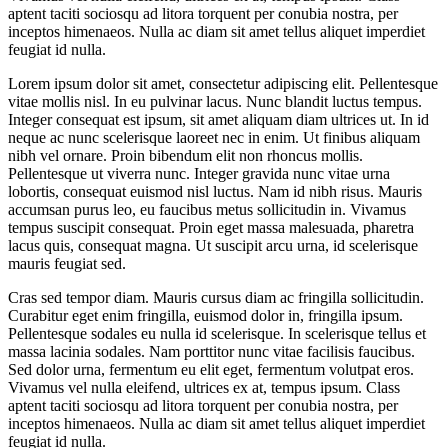
aptent taciti sociosqu ad litora torquent per conubia nostra, per
inceptos himenaeos. Nulla ac diam sit amet tellus aliquet imperdiet
feugiat id nulla.
Lorem ipsum dolor sit amet, consectetur adipiscing elit. Pellentesque
vitae mollis nisl. In eu pulvinar lacus. Nunc blandit luctus tempus.
Integer consequat est ipsum, sit amet aliquam diam ultrices ut. In id
neque ac nunc scelerisque laoreet nec in enim. Ut finibus aliquam
nibh vel ornare. Proin bibendum elit non rhoncus mollis.
Pellentesque ut viverra nunc. Integer gravida nunc vitae urna
lobortis, consequat euismod nisl luctus. Nam id nibh risus. Mauris
accumsan purus leo, eu faucibus metus sollicitudin in. Vivamus
tempus suscipit consequat. Proin eget massa malesuada, pharetra
lacus quis, consequat magna. Ut suscipit arcu urna, id scelerisque
mauris feugiat sed.
Cras sed tempor diam. Mauris cursus diam ac fringilla sollicitudin.
Curabitur eget enim fringilla, euismod dolor in, fringilla ipsum.
Pellentesque sodales eu nulla id scelerisque. In scelerisque tellus et
massa lacinia sodales. Nam porttitor nunc vitae facilisis faucibus.
Sed dolor urna, fermentum eu elit eget, fermentum volutpat eros.
Vivamus vel nulla eleifend, ultrices ex at, tempus ipsum. Class
aptent taciti sociosqu ad litora torquent per conubia nostra, per
inceptos himenaeos. Nulla ac diam sit amet tellus aliquet imperdiet
feugiat id nulla.