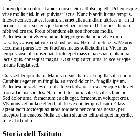
Lorem ipsum dolor sit amet, consectetur adipiscing elit. Pellentesque
vitae mollis nisl. In eu pulvinar lacus. Nunc blandit luctus tempus.
Integer consequat est ipsum, sit amet aliquam diam ultrices ut. In id
neque ac nunc scelerisque laoreet nec in enim. Ut finibus aliquam
nibh vel ornare. Proin bibendum elit non rhoncus mollis.
Pellentesque ut viverra nunc. Integer gravida nunc vitae urna
lobortis, consequat euismod nisl luctus. Nam id nibh risus. Mauris
accumsan purus leo, eu faucibus metus sollicitudin in. Vivamus
tempus suscipit consequat. Proin eget massa malesuada, pharetra
lacus quis, consequat magna. Ut suscipit arcu urna, id scelerisque
mauris feugiat sed.
Cras sed tempor diam. Mauris cursus diam ac fringilla sollicitudin.
Curabitur eget enim fringilla, euismod dolor in, fringilla ipsum.
Pellentesque sodales eu nulla id scelerisque. In scelerisque tellus et
massa lacinia sodales. Nam porttitor nunc vitae facilisis faucibus.
Sed dolor urna, fermentum eu elit eget, fermentum volutpat eros.
Vivamus vel nulla eleifend, ultrices ex at, tempus ipsum. Class
aptent taciti sociosqu ad litora torquent per conubia nostra, per
inceptos himenaeos. Nulla ac diam sit amet tellus aliquet imperdiet
feugiat id nulla.
Storia dell'Istituto